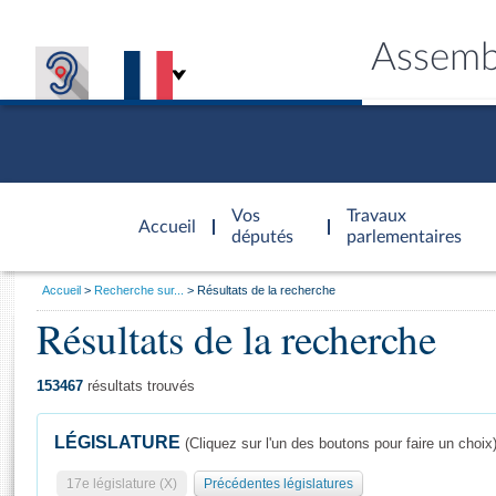
Assemb
Accèder à
la page
Vos
Travaux
Accueil
d'accueil
députés
parlementaires
Vous
Accueil
Recherche sur...
Résultats de la recherche
êtes
Résultats de la recherche
Général
ici
CONNEX
TRAVA
CONNA
DÉC
:
153467
résultats trouvés
LÉGISLATURE
(Cliquez sur l'un des boutons pour faire un choix
17e législature (X)
Précédentes législatures