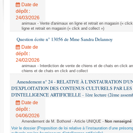
Rapports d'enquête
Date de
Rapports législatifs
dépôt :
Rapports sur l'application des lois
24/03/2026
Baromètre de l’application des lois
animaux - Vente d'animaux en ligne et retrait en magasin (« click
ligne et retrait en magasin (« click and collect »)
Question écrite n° 13056 de Mme Sandra Delannoy
Dossiers législatifs
Date de
Budget et sécurité sociale
dépôt :
Questions écrites et orales
24/02/2026
Comptes rendus des débats
animaux - Interdiction de vente de chiens et de chats en click and
chiens et de chats en click and collect
Amendement n° 24 - RELATIVE À L'INSTAURATION D'
D'EXPLOITATION DES CONTENUS CULTURELS PAR LES
D'INTELLIGENCE ARTIFICIELLE - 1ère lecture (2ème assemblé
Date de
dépôt :
04/06/2026
Amendement de M. Bothorel - Article UNIQUE -
Non renseigné
Voir le dossier (Proposition de loi relative à l’instauration d’une présom