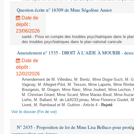
Question écrite n° 16309 de Mme Ségolène Amiot
Date de
dépôt :
23/06/2026
santé - Prise en compte des troubles psychiatriques dans le plan
des troubles psychiatriques dans le plan national canicule
Amendement n° 1535 - DROIT À L'AIDE À MOURIR - deuxièm
Date de
dépôt :
12/02/2026
Amendement de M. Villedieu, M. Bentz, Mme Dogor-Such, M. G
Vaginay, M. Allegret-Pilot, M. Tesson, Mme Laporte, Mme Rimbe
Bourgeois, M. Dragon, Mme Ranc, Mme Joubert, Mme Lechon, M
M. Christian Girard, Mme Sicard, Mme Marais-Beuil, Mme Au
Lorho, M. Ballard, M. de L&#233;pinau, Mme Florence Goulet, 
Lioret, M. Rambaud et M. Guitton - Article 4 -
Rejeté
Voir le dossier (Fin de vie)
N° 2435 - Proposition de loi de Mme Lisa Belluco pour protége
surexposition aux écrans