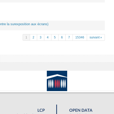
ontre la surexposition aux écrans)
1
2
3
4
5
6
7
15346
suivant »
LCP
OPEN DATA