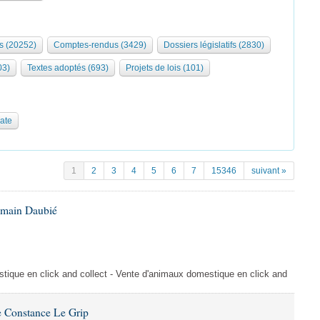
s (20252)
Comptes-rendus (3429)
Dossiers législatifs (2830)
03)
Textes adoptés (693)
Projets de lois (101)
date
1
2
3
4
5
6
7
15346
suivant »
omain Daubié
ique en click and collect - Vente d'animaux domestique en click and
 Constance Le Grip