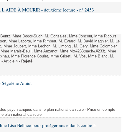
L'AIDE À MOURIR - deuxième lecture - n° 2453
. Bentz, Mme Dogor-Such, M. Gonzalez, Mme Joncour, Mme Ricourt
Tesson, Mme Laporte, Mme Rimbert, M. Evrard, M. David Magnier, M. Le
c, Mme Joubert, Mme Lechon, M. Limongi, M. Gery, Mme Colombier,
rd, Mme Marais-Beuil, Mme Auzanot, Mme M&#233;nach&#233;, Mme
;pinau, Mme Florence Goulet, Mme Griseti, M. Vos, Mme Blanc, M.
- Article 4 -
Rejeté
e Ségolène Amiot
les psychiatriques dans le plan national canicule - Prise en compte
le plan national canicule
me Lisa Belluco pour protéger nos enfants contre la