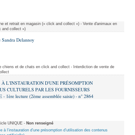
e et retrait en magasin (« click and collect ») - Vente d'animaux en
k and collect »)
e Sandra Delannoy
 chiens et de chats en click and collect - Interdiction de vente de
ollect
VE À L'INSTAURATION D'UNE PRÉSOMPTION
US CULTURELS PAR LES FOURNISSEURS
re lecture (2ème assemblée saisie) - n° 2864
ticle UNIQUE -
Non renseigné
ive à l’instauration d’une présomption d’utilisation des contenus