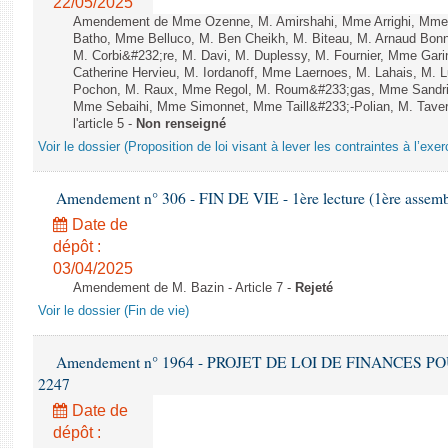
22/05/2025
Amendement de Mme Ozenne, M. Amirshahi, Mme Arrighi, Mme 
Batho, Mme Belluco, M. Ben Cheikh, M. Biteau, M. Arnaud Bonn
M. Corbi&#232;re, M. Davi, M. Duplessy, M. Fournier, Mme Gar
Catherine Hervieu, M. Iordanoff, Mme Laernoes, M. Lahais, M.
Pochon, M. Raux, Mme Regol, M. Roum&#233;gas, Mme Sandri
Mme Sebaihi, Mme Simonnet, Mme Taill&#233;-Polian, M. Tavern
l'article 5 -
Non renseigné
Voir le dossier (Proposition de loi visant à lever les contraintes à l’exer
Amendement n° 306 - FIN DE VIE - 1ère lecture (1ère assembl
Date de
dépôt :
03/04/2025
Amendement de M. Bazin - Article 7 -
Rejeté
Voir le dossier (Fin de vie)
Amendement n° 1964 - PROJET DE LOI DE FINANCES POUR 
2247
Date de
dépôt :