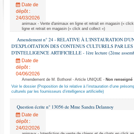
Rapports d'enquête
Date de
Rapports législatifs
dépôt :
Rapports sur l'application des lois
24/03/2026
Baromètre de l’application des lois
animaux - Vente d'animaux en ligne et retrait en magasin (« click
ligne et retrait en magasin (« click and collect »)
Amendement n° 24 - RELATIVE À L'INSTAURATION D'
Dossiers législatifs
D'EXPLOITATION DES CONTENUS CULTURELS PAR LES
Budget et sécurité sociale
D'INTELLIGENCE ARTIFICIELLE - 1ère lecture (2ème assemblé
Questions écrites et orales
Date de
Comptes rendus des débats
dépôt :
04/06/2026
Amendement de M. Bothorel - Article UNIQUE -
Non renseigné
Voir le dossier (Proposition de loi relative à l’instauration d’une présom
culturels par les fournisseurs d’intelligence artificielle)
Question écrite n° 13056 de Mme Sandra Delannoy
Date de
dépôt :
24/02/2026
animaux - Interdiction de vente de chiens et de chats en click and