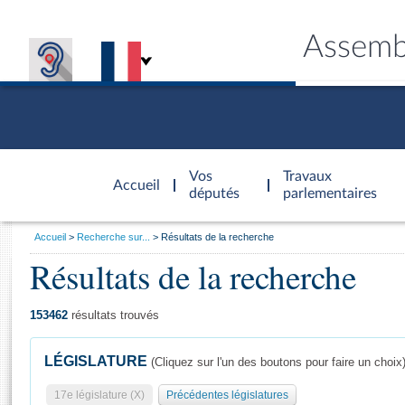
Assemb
Accèder à
la page
Vos
Travaux
Accueil
d'accueil
députés
parlementaires
Vous
Accueil
Recherche sur...
Résultats de la recherche
êtes
Résultats de la recherche
Général
ici
CONNEX
TRAVA
CONNA
DÉC
:
153462
résultats trouvés
LÉGISLATURE
(Cliquez sur l'un des boutons pour faire un choix
17e législature (X)
Précédentes législatures