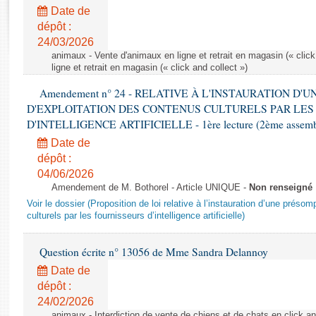
Rapports d'enquête
Date de
Rapports législatifs
dépôt :
Rapports sur l'application des lois
24/03/2026
Baromètre de l’application des lois
animaux - Vente d'animaux en ligne et retrait en magasin (« click
ligne et retrait en magasin (« click and collect »)
Amendement n° 24 - RELATIVE À L'INSTAURATION D'
Dossiers législatifs
D'EXPLOITATION DES CONTENUS CULTURELS PAR LES
Budget et sécurité sociale
D'INTELLIGENCE ARTIFICIELLE - 1ère lecture (2ème assemblé
Questions écrites et orales
Date de
Comptes rendus des débats
dépôt :
04/06/2026
Amendement de M. Bothorel - Article UNIQUE -
Non renseigné
Voir le dossier (Proposition de loi relative à l’instauration d’une présom
culturels par les fournisseurs d’intelligence artificielle)
Question écrite n° 13056 de Mme Sandra Delannoy
Date de
dépôt :
24/02/2026
animaux - Interdiction de vente de chiens et de chats en click and