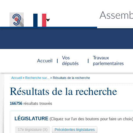
Assemb
Accèder à
la page
Vos
Travaux
Accueil
d'accueil
députés
parlementaires
Vous
Accueil
Recherche sur...
Résultats de la recherche
êtes
Résultats de la recherche
Général
ici
CONNEX
TRAVA
CONNA
DÉC
:
166756
résultats trouvés
LÉGISLATURE
(Cliquez sur l'un des boutons pour faire un choix
17e législature (X)
Précédentes législatures