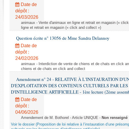
Rapports d'enquête
Date de
Rapports législatifs
dépôt :
Rapports sur l'application des lois
24/03/2026
Baromètre de l’application des lois
animaux - Vente d'animaux en ligne et retrait en magasin (« click
ligne et retrait en magasin (« click and collect »)
Question écrite n° 13056 de Mme Sandra Delannoy
Dossiers législatifs
Date de
Budget et sécurité sociale
dépôt :
Questions écrites et orales
24/02/2026
Comptes rendus des débats
animaux - Interdiction de vente de chiens et de chats en click and
chiens et de chats en click and collect
Amendement n° 24 - RELATIVE À L'INSTAURATION D'
D'EXPLOITATION DES CONTENUS CULTURELS PAR LES
D'INTELLIGENCE ARTIFICIELLE - 1ère lecture (2ème assemblé
Date de
dépôt :
04/06/2026
Amendement de M. Bothorel - Article UNIQUE -
Non renseigné
Voir le dossier (Proposition de loi relative à l’instauration d’une présom