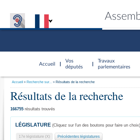
Assemb
Accèder à
la page
Vos
Travaux
Accueil
d'accueil
députés
parlementaires
Vous
Accueil
Recherche sur...
Résultats de la recherche
êtes
Résultats de la recherche
Général
ici
CONNEX
TRAVA
CONNA
DÉC
:
166755
résultats trouvés
LÉGISLATURE
(Cliquez sur l'un des boutons pour faire un choix
17e législature (X)
Précédentes législatures