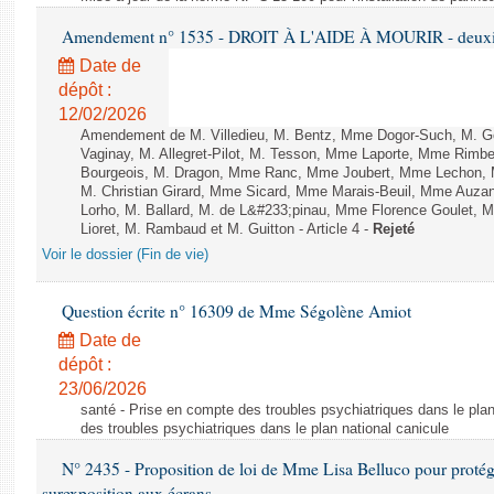
Amendement n° 1535 - DROIT À L'AIDE À MOURIR - deuxièm
Date de
dépôt :
12/02/2026
Amendement de M. Villedieu, M. Bentz, Mme Dogor-Such, M. G
Vaginay, M. Allegret-Pilot, M. Tesson, Mme Laporte, Mme Rimbe
Bourgeois, M. Dragon, Mme Ranc, Mme Joubert, Mme Lechon, M
M. Christian Girard, Mme Sicard, Mme Marais-Beuil, Mme Au
Lorho, M. Ballard, M. de L&#233;pinau, Mme Florence Goulet, 
Lioret, M. Rambaud et M. Guitton - Article 4 -
Rejeté
Voir le dossier (Fin de vie)
Question écrite n° 16309 de Mme Ségolène Amiot
Date de
dépôt :
23/06/2026
santé - Prise en compte des troubles psychiatriques dans le plan
des troubles psychiatriques dans le plan national canicule
N° 2435 - Proposition de loi de Mme Lisa Belluco pour protége
surexposition aux écrans