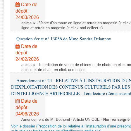
Rapports d'enquête
Date de
Rapports législatifs
dépôt :
Rapports sur l'application des lois
24/03/2026
Baromètre de l’application des lois
animaux - Vente d'animaux en ligne et retrait en magasin (« click
ligne et retrait en magasin (« click and collect »)
Question écrite n° 13056 de Mme Sandra Delannoy
Dossiers législatifs
Date de
Budget et sécurité sociale
dépôt :
Questions écrites et orales
24/02/2026
Comptes rendus des débats
animaux - Interdiction de vente de chiens et de chats en click and
chiens et de chats en click and collect
Amendement n° 24 - RELATIVE À L'INSTAURATION D'
D'EXPLOITATION DES CONTENUS CULTURELS PAR LES
D'INTELLIGENCE ARTIFICIELLE - 1ère lecture (2ème assemblé
Date de
dépôt :
04/06/2026
Amendement de M. Bothorel - Article UNIQUE -
Non renseigné
Voir le dossier (Proposition de loi relative à l’instauration d’une présom