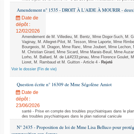
Amendement n° 1535 - DROIT À L'AIDE À MOURIR - deuxièm
Date de
dépôt :
12/02/2026
Amendement de M. Villedieu, M. Bentz, Mme Dogor-Such, M. G
Vaginay, M. Allegret-Pilot, M. Tesson, Mme Laporte, Mme Rimbe
Bourgeois, M. Dragon, Mme Ranc, Mme Joubert, Mme Lechon, M
M. Christian Girard, Mme Sicard, Mme Marais-Beuil, Mme Au
Lorho, M. Ballard, M. de L&#233;pinau, Mme Florence Goulet, 
Lioret, M. Rambaud et M. Guitton - Article 4 -
Rejeté
Voir le dossier (Fin de vie)
Question écrite n° 16309 de Mme Ségolène Amiot
Date de
dépôt :
23/06/2026
santé - Prise en compte des troubles psychiatriques dans le plan
des troubles psychiatriques dans le plan national canicule
N° 2435 - Proposition de loi de Mme Lisa Belluco pour protége
surexposition aux écrans