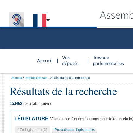
Assemb
Accèder à
la page
Vos
Travaux
Accueil
d'accueil
députés
parlementaires
Vous
Accueil
Recherche sur...
Résultats de la recherche
êtes
Résultats de la recherche
Général
ici
CONNEX
TRAVA
CONNA
DÉC
:
153462
résultats trouvés
LÉGISLATURE
(Cliquez sur l'un des boutons pour faire un choix
17e législature (X)
Précédentes législatures