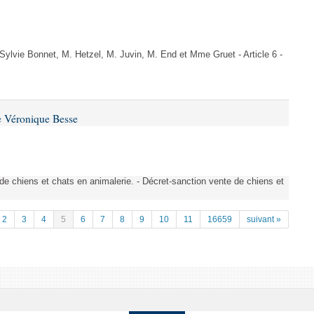
vie Bonnet, M. Hetzel, M. Juvin, M. End et Mme Gruet - Article 6 -
e Véronique Besse
de chiens et chats en animalerie. - Décret-sanction vente de chiens et
2
3
4
5
6
7
8
9
10
11
16659
suivant »