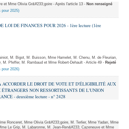
et Mme Olivia Gr&#233;goire - Après l'article 13 -
Non renseigné
es pour 2025)
E LOI DE FINANCES POUR 2026 - 1ère lecture (1ère
niot, M. Bigot, M. Buisson, Mme Hamelet, M. Chenu, M. de Fleurian,
, M. Pfeffer, M. Rambaud et Mme Robert-Dehault - Article 49 -
Rejeté
es pour 2026)
 À ACCORDER LE DROIT DE VOTE ET D'ÉLIGIBILITÉ AUX
 ÉTRANGERS NON RESSORTISSANTS DE L'UNION
 - deuxième lecture - n° 2428
me Ronceret, Mme Olivia Gr&#233;goire, M. Terlier, Mme Yadan, Mme
, Mme Le Grip, M. Labaronne, M. Jean-Ren&#233; Cazeneuve et Mme