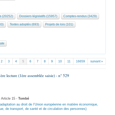
s (20252)
Dossiers législatifs (15957)
Comptes-rendus (3429)
03)
Textes adoptés (693)
Projets de lois (101)
date
2
3
4
5
6
7
8
9
10
11
16659
suivant »
 lecture (1ère assemblée saisie) - n° 529
Article 15 -
Tombé
d’adaptation au droit de l’Union européenne en matière économique,
ue, de transport, de santé et de circulation des personnes)