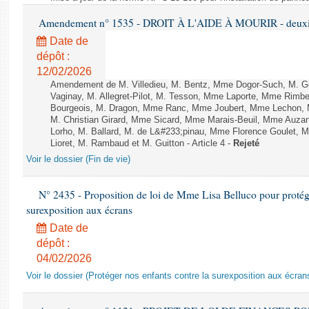
Amendement n° 1535 - DROIT À L'AIDE À MOURIR - deuxièm
Date de
dépôt :
12/02/2026
Amendement de M. Villedieu, M. Bentz, Mme Dogor-Such, M. G
Vaginay, M. Allegret-Pilot, M. Tesson, Mme Laporte, Mme Rimbe
Bourgeois, M. Dragon, Mme Ranc, Mme Joubert, Mme Lechon, M
M. Christian Girard, Mme Sicard, Mme Marais-Beuil, Mme Au
Lorho, M. Ballard, M. de L&#233;pinau, Mme Florence Goulet, 
Lioret, M. Rambaud et M. Guitton - Article 4 -
Rejeté
Voir le dossier (Fin de vie)
N° 2435 - Proposition de loi de Mme Lisa Belluco pour protége
surexposition aux écrans
Date de
dépôt :
04/02/2026
Voir le dossier (Protéger nos enfants contre la surexposition aux écran