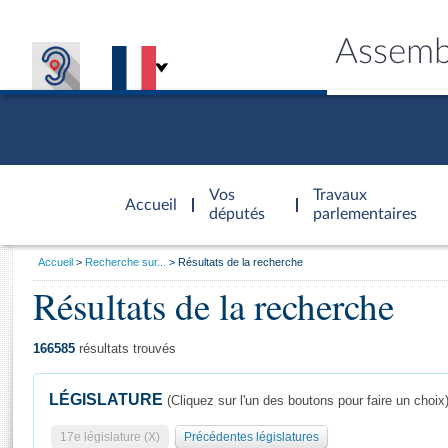
Assemb
Accèder à
la page
Vos
Travaux
Accueil
d'accueil
députés
parlementaires
Vous
Accueil
Recherche sur...
Résultats de la recherche
êtes
Résultats de la recherche
Général
ici
CONNEX
TRAVA
CONNA
DÉC
:
166585
résultats trouvés
LÉGISLATURE
(Cliquez sur l'un des boutons pour faire un choix
17e législature (X)
Précédentes législatures