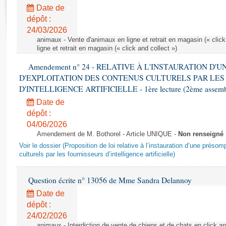
Rapports d'enquête
Date de
Rapports législatifs
dépôt :
Rapports sur l'application des lois
24/03/2026
Baromètre de l’application des lois
animaux - Vente d'animaux en ligne et retrait en magasin (« click
ligne et retrait en magasin (« click and collect »)
Amendement n° 24 - RELATIVE À L'INSTAURATION D'
Dossiers législatifs
D'EXPLOITATION DES CONTENUS CULTURELS PAR LES
Budget et sécurité sociale
D'INTELLIGENCE ARTIFICIELLE - 1ère lecture (2ème assemblé
Questions écrites et orales
Date de
Comptes rendus des débats
dépôt :
04/06/2026
Amendement de M. Bothorel - Article UNIQUE -
Non renseigné
Voir le dossier (Proposition de loi relative à l’instauration d’une présom
culturels par les fournisseurs d’intelligence artificielle)
Question écrite n° 13056 de Mme Sandra Delannoy
Date de
dépôt :
24/02/2026
animaux - Interdiction de vente de chiens et de chats en click and