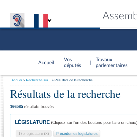
Assemb
Accèder à
la page
Vos
Travaux
Accueil
d'accueil
députés
parlementaires
Vous
Accueil
Recherche sur...
Résultats de la recherche
êtes
Résultats de la recherche
Général
ici
CONNEX
TRAVA
CONNA
DÉC
:
166585
résultats trouvés
LÉGISLATURE
(Cliquez sur l'un des boutons pour faire un choix
17e législature (X)
Précédentes législatures