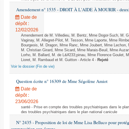
Amendement n° 1535 - DROIT À L'AIDE À MOURIR - deuxièm
Date de
dépôt :
12/02/2026
Amendement de M. Villedieu, M. Bentz, Mme Dogor-Such, M. G
Vaginay, M. Allegret-Pilot, M. Tesson, Mme Laporte, Mme Rimbe
Bourgeois, M. Dragon, Mme Ranc, Mme Joubert, Mme Lechon, M
M. Christian Girard, Mme Sicard, Mme Marais-Beuil, Mme Au
Lorho, M. Ballard, M. de L&#233;pinau, Mme Florence Goulet, 
Lioret, M. Rambaud et M. Guitton - Article 4 -
Rejeté
Voir le dossier (Fin de vie)
Question écrite n° 16309 de Mme Ségolène Amiot
Date de
dépôt :
23/06/2026
santé - Prise en compte des troubles psychiatriques dans le plan
des troubles psychiatriques dans le plan national canicule
N° 2435 - Proposition de loi de Mme Lisa Belluco pour protége
surexposition aux écrans