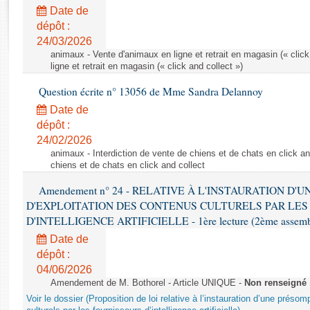
Rapports d'enquête
Date de
Rapports législatifs
dépôt :
Rapports sur l'application des lois
24/03/2026
Baromètre de l’application des lois
animaux - Vente d'animaux en ligne et retrait en magasin (« click
ligne et retrait en magasin (« click and collect »)
Question écrite n° 13056 de Mme Sandra Delannoy
Dossiers législatifs
Date de
Budget et sécurité sociale
dépôt :
Questions écrites et orales
24/02/2026
Comptes rendus des débats
animaux - Interdiction de vente de chiens et de chats en click and
chiens et de chats en click and collect
Amendement n° 24 - RELATIVE À L'INSTAURATION D'
D'EXPLOITATION DES CONTENUS CULTURELS PAR LES
D'INTELLIGENCE ARTIFICIELLE - 1ère lecture (2ème assemblé
Date de
dépôt :
04/06/2026
Amendement de M. Bothorel - Article UNIQUE -
Non renseigné
Voir le dossier (Proposition de loi relative à l’instauration d’une présom