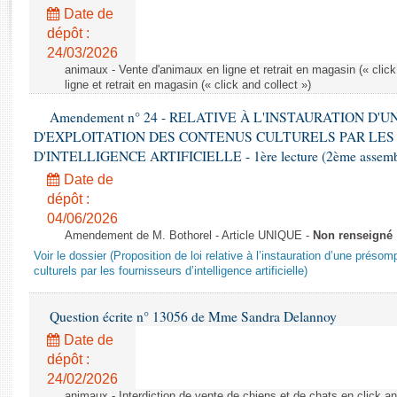
Rapports d'enquête
Date de
Rapports législatifs
dépôt :
Rapports sur l'application des lois
24/03/2026
Baromètre de l’application des lois
animaux - Vente d'animaux en ligne et retrait en magasin (« click
ligne et retrait en magasin (« click and collect »)
Amendement n° 24 - RELATIVE À L'INSTAURATION D'
Dossiers législatifs
D'EXPLOITATION DES CONTENUS CULTURELS PAR LES
Budget et sécurité sociale
D'INTELLIGENCE ARTIFICIELLE - 1ère lecture (2ème assemblé
Questions écrites et orales
Date de
Comptes rendus des débats
dépôt :
04/06/2026
Amendement de M. Bothorel - Article UNIQUE -
Non renseigné
Voir le dossier (Proposition de loi relative à l’instauration d’une présom
culturels par les fournisseurs d’intelligence artificielle)
Question écrite n° 13056 de Mme Sandra Delannoy
Date de
dépôt :
24/02/2026
animaux - Interdiction de vente de chiens et de chats en click and