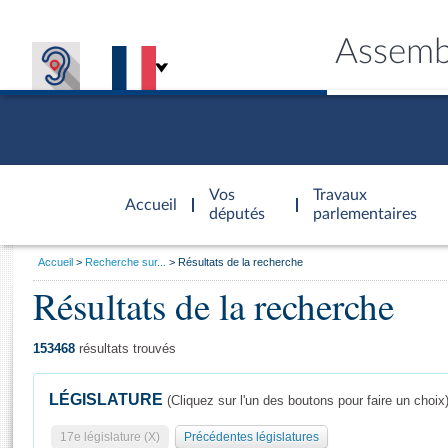
Assemb
Accèder à
la page
Vos
Travaux
Accueil
d'accueil
députés
parlementaires
Vous
Accueil
Recherche sur...
Résultats de la recherche
êtes
Résultats de la recherche
Général
ici
CONNEX
TRAVA
CONNA
DÉC
:
153468
résultats trouvés
LÉGISLATURE
(Cliquez sur l'un des boutons pour faire un choix
17e législature (X)
Précédentes législatures