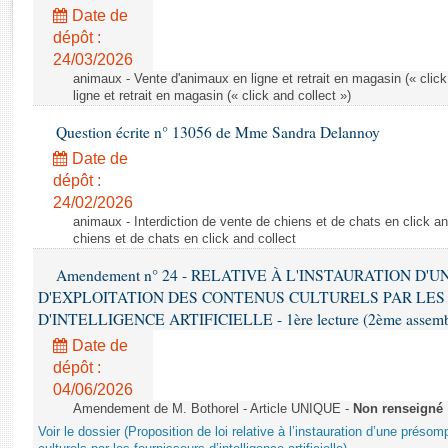
Rapports d'enquête
Date de
Rapports législatifs
dépôt :
Rapports sur l'application des lois
24/03/2026
Baromètre de l’application des lois
animaux - Vente d'animaux en ligne et retrait en magasin (« click
ligne et retrait en magasin (« click and collect »)
Question écrite n° 13056 de Mme Sandra Delannoy
Dossiers législatifs
Date de
Budget et sécurité sociale
dépôt :
Questions écrites et orales
24/02/2026
Comptes rendus des débats
animaux - Interdiction de vente de chiens et de chats en click and
chiens et de chats en click and collect
Amendement n° 24 - RELATIVE À L'INSTAURATION D'
D'EXPLOITATION DES CONTENUS CULTURELS PAR LES
D'INTELLIGENCE ARTIFICIELLE - 1ère lecture (2ème assemblé
Date de
dépôt :
04/06/2026
Amendement de M. Bothorel - Article UNIQUE -
Non renseigné
Voir le dossier (Proposition de loi relative à l’instauration d’une présom