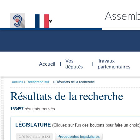
Assemb
Accèder à
la page
Vos
Travaux
Accueil
d'accueil
députés
parlementaires
Vous
Accueil
Recherche sur...
Résultats de la recherche
êtes
Résultats de la recherche
Général
ici
CONNEX
TRAVA
CONNA
DÉC
:
153457
résultats trouvés
LÉGISLATURE
(Cliquez sur l'un des boutons pour faire un choix
17e législature (X)
Précédentes législatures