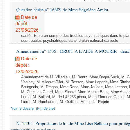
Question écrite n° 16309 de Mme Ségolène Amiot
Date de
dépôt :
23/06/2026
santé - Prise en compte des troubles psychiatriques dans le plan
des troubles psychiatriques dans le plan national canicule
Amendement n° 1535 - DROIT À L'AIDE À MOURIR - deuxièm
Date de
dépôt :
12/02/2026
Amendement de M. Villedieu, M. Bentz, Mme Dogor-Such, M. G
Vaginay, M. Allegret-Pilot, M. Tesson, Mme Laporte, Mme Rimbe
Bourgeois, M. Dragon, Mme Ranc, Mme Joubert, Mme Lechon, M
M. Christian Girard, Mme Sicard, Mme Marais-Beuil, Mme Au
Lorho, M. Ballard, M. de L&#233;pinau, Mme Florence Goulet, 
Lioret, M. Rambaud et M. Guitton - Article 4 -
Rejeté
Voir le dossier (Fin de vie)
N° 2435 - Proposition de loi de Mme Lisa Belluco pour protége
surexposition aux écrans