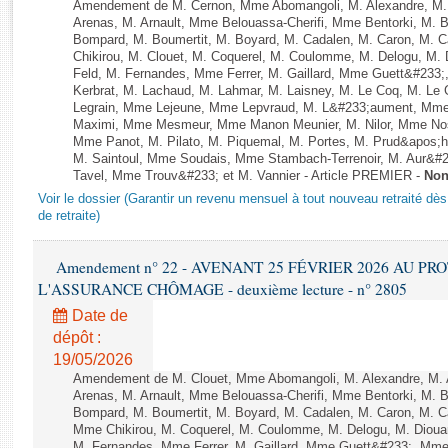
Rapports d'enquête
Amendement de M. Cernon, Mme Abomangoli, M. Alexandre, M
Arenas, M. Arnault, Mme Belouassa-Cherifi, Mme Bentorki, M. Be
Rapports législatifs
Bompard, M. Boumertit, M. Boyard, M. Cadalen, M. Caron, M. 
Rapports sur l'application des lois
Chikirou, M. Clouet, M. Coquerel, M. Coulomme, M. Delogu, M
Feld, M. Fernandes, Mme Ferrer, M. Gaillard, Mme Guett&#23
Baromètre de l’application des lois
Kerbrat, M. Lachaud, M. Lahmar, M. Laisney, M. Le Coq, M. Le
Legrain, Mme Lejeune, Mme Lepvraud, M. L&#233;aument, Mme
Maximi, Mme Mesmeur, Mme Manon Meunier, M. Nilor, Mme N
Dossiers législatifs
Mme Panot, M. Pilato, M. Piquemal, M. Portes, M. Prud&apos;h
M. Saintoul, Mme Soudais, Mme Stambach-Terrenoir, M. Aur&#2
Budget et sécurité sociale
Tavel, Mme Trouv&#233; et M. Vannier - Article PREMIER -
Non
Questions écrites et orales
Voir le dossier (Garantir un revenu mensuel à tout nouveau retraité dès
Comptes rendus des débats
de retraite)
Amendement n° 22 - AVENANT 25 FÉVRIER 2026 AU P
L'ASSURANCE CHÔMAGE - deuxième lecture - n° 2805
Date de
dépôt :
19/05/2026
Amendement de M. Clouet, Mme Abomangoli, M. Alexandre, M.
Arenas, M. Arnault, Mme Belouassa-Cherifi, Mme Bentorki, M. Be
Bompard, M. Boumertit, M. Boyard, M. Cadalen, M. Caron, M. C
Mme Chikirou, M. Coquerel, M. Coulomme, M. Delogu, M. Diou
M. Fernandes, Mme Ferrer, M. Gaillard, Mme Guett&#233;, Mm