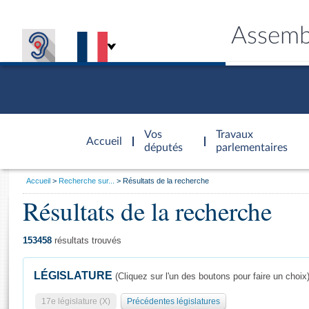
Assemb
Accèder à
la page
Vos
Travaux
Accueil
d'accueil
députés
parlementaires
Vous
Accueil
Recherche sur...
Résultats de la recherche
êtes
Résultats de la recherche
Général
ici
CONNEX
TRAVA
CONNA
DÉC
:
153458
résultats trouvés
LÉGISLATURE
(Cliquez sur l'un des boutons pour faire un choix
17e législature (X)
Précédentes législatures