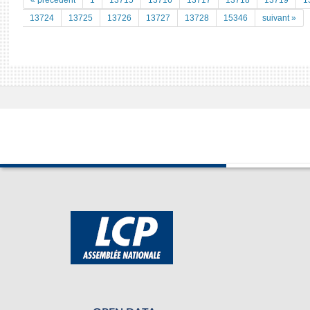
« précedent
1
13715
13716
13717
13718
13719
1
13724
13725
13726
13727
13728
15346
suivant »