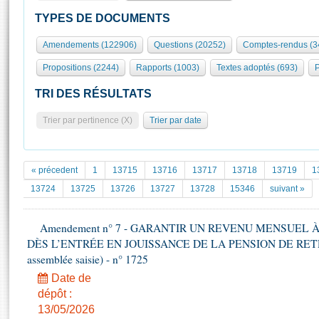
S'id
Présidence
Séance publique
Rôle et pouvoirs de l'Assemblée
Visiter l'Assemblée
TYPES DE DOCUMENTS
Fiches « Connaissance de l’Assemblée »
577 députés
Commissions et autres organes
Visite virtuelle du palais Bourbon
Amendements (122906)
Questions (20252)
Comptes-rendus (3
Organisation de l'Assemblée
Groupes politiques
Europe et International
Assister à une séance
Mot
Propositions (2244)
Rapports (1003)
Textes adoptés (693)
P
Présidence
Conférence des Présidents
Bureau
Collège des Ques
Élections législatives
Contrôle et évaluation
Accès des chercheurs à l’Assemblée
TRI DES RÉSULTATS
Congrès
Les évènements
S'inscrire
Trier par pertinence (X)
Trier par date
Pétitions
Statistiques et chiffres clés
Transparence et déontologie
Vous n'ave
Patrimoine
E
Documents de référence
« précedent
1
13715
13716
13717
13718
13719
1
La Bibliothèque
( Constitution | Règlement de l'Assemblée ... )
Documents parlementaires
13724
13725
13726
13727
13728
15346
suivant »
Les archives
Projets de loi
Contacts et plan d'accès
Amendement n° 7 - GARANTIR UN REVENU MENSUEL
Propositions de loi
Histoire
DÈS L’ENTRÉE EN JOUISSANCE DE LA PENSION DE RETRAIT
Photos libres de droit
Amendements
Juniors
assemblée saisie) - n° 1725
Textes adoptés
Anciennes législatures
Date de
dépôt :
Liens vers les sites publics
Rapports d'information
13/05/2026