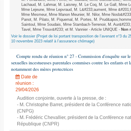
Lachaud, M. Lahmar, M. Laisney, M. Le Coq, M. Le Gall, Mme L
Mme Lejeune, Mme Lepvraud, M. L&#233;aument, Mme &#201;li
Mme Mesmeur, Mme Manon Meunier, M. Nilor, Mme Nosb&#23
Panot, M. Pilato, M. Piquemal, M. Portes, M. Prud&apos;homme
Saintoul, Mme Soudais, Mme Stambach-Terrenoir, M. Aur&#233;
Tavel, Mme Trouv&#233; et M. Vannier - Article UNIQUE -
Non 
Voir le dossier (Projet de loi portant transposition de l’avenant n°3 du 
10 novembre 2023 relatif à l’assurance chômage)
Compte rendu de réunion n° 27 - Commission d'enquête sur le t
sexuelles incestueuses parentales commises contre les enfants et la
notamment des mères protectrices
Date de
réunion :
29/04/2026
Audition conjointe, ouverte à la presse, de :
- M. Christophe Barret, président de la Conférence nat
(CNPG)
- M. Frédéric Chevallier, président de la Conférence na
République (CNPR)