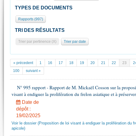
S'id
Présidence
Séance publique
Rôle et pouvoirs de l'Assemblée
Visiter l'Assemblée
TYPES DE DOCUMENTS
Fiches « Connaissance de l’Assemblée »
577 députés
Commissions et autres organes
Visite virtuelle du palais Bourbon
Rapports (997)
Organisation de l'Assemblée
Groupes politiques
Europe et International
Assister à une séance
Mot
Présidence
Conférence des Présidents
Bureau
Collège des Ques
TRI DES RÉSULTATS
Élections législatives
Contrôle et évaluation
Accès des chercheurs à l’Assemblée
Trier par pertinence (X)
Trier par date
Congrès
Les évènements
S'inscrire
Pétitions
Statistiques et chiffres clés
Transparence et déontologie
Vous n'ave
« précedent
1
16
17
18
19
20
21
22
23
2
Patrimoine
E
100
suivant »
Documents de référence
La Bibliothèque
( Constitution | Règlement de l'Assemblée ... )
Documents parlementaires
Les archives
N° 995 rapport - Rapport de M. Mickaël Cosson sur la propositi
Projets de loi
visant à endiguer la prolifération du frelon asiatique et à préserver
Contacts et plan d'accès
Propositions de loi
Histoire
Date de
Photos libres de droit
Amendements
dépôt :
Juniors
Textes adoptés
19/02/2025
Anciennes législatures
Voir le dossier (Proposition de loi visant à endiguer la prolifération du fr
Liens vers les sites publics
apicole)
Rapports d'information