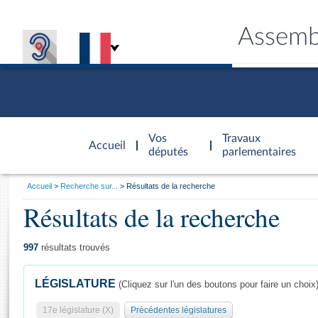
Assemb
Accèder à
la page
Vos
Travaux
Accueil
d'accueil
députés
parlementaires
Vous
Accueil
Recherche sur...
Résultats de la recherche
êtes
Résultats de la recherche
Général
ici
CONNEX
TRAVA
CONNA
DÉC
:
997
résultats trouvés
LÉGISLATURE
(Cliquez sur l'un des boutons pour faire un choix
17e législature (X)
Précédentes législatures