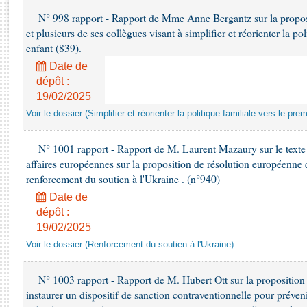
Rapports d'enquête
N° 998 rapport - Rapport de Mme Anne Bergantz sur la propo
Rapports législatifs
et plusieurs de ses collègues visant à simplifier et réorienter la po
Rapports sur l'application des lois
enfant (839).
Baromètre de l’application des lois
Date de
dépôt :
Dossiers législatifs
19/02/2025
Budget et sécurité sociale
Voir le dossier (Simplifier et réorienter la politique familiale vers le pre
Questions écrites et orales
Comptes rendus des débats
N° 1001 rapport - Rapport de M. Laurent Mazaury sur le texte
affaires européennes sur la proposition de résolution européenn
renforcement du soutien à l'Ukraine . (n°940)
Date de
dépôt :
19/02/2025
Voir le dossier (Renforcement du soutien à l'Ukraine)
N° 1003 rapport - Rapport de M. Hubert Ott sur la proposition 
instaurer un dispositif de sanction contraventionnelle pour préve