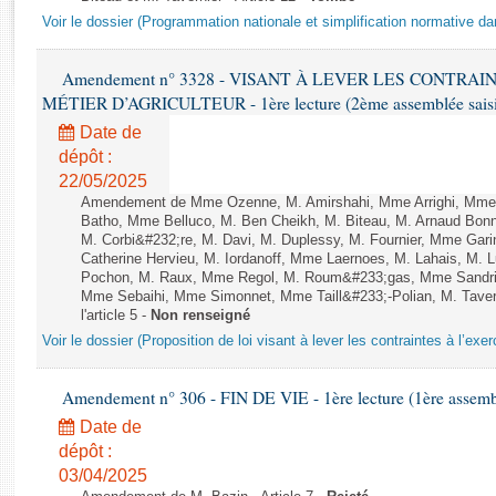
Rapports d'enquête
Voir le dossier (Programmation nationale et simplification normative d
Rapports législatifs
Rapports sur l'application des lois
Amendement n° 3328 - VISANT À LEVER LES CONTRAI
Baromètre de l’application des lois
MÉTIER D’AGRICULTEUR - 1ère lecture (2ème assemblée saisie
Date de
Dossiers législatifs
dépôt :
Budget et sécurité sociale
22/05/2025
Amendement de Mme Ozenne, M. Amirshahi, Mme Arrighi, Mme 
Questions écrites et orales
Batho, Mme Belluco, M. Ben Cheikh, M. Biteau, M. Arnaud Bonn
Comptes rendus des débats
M. Corbi&#232;re, M. Davi, M. Duplessy, M. Fournier, Mme Gar
Catherine Hervieu, M. Iordanoff, Mme Laernoes, M. Lahais, M.
Pochon, M. Raux, Mme Regol, M. Roum&#233;gas, Mme Sandri
Mme Sebaihi, Mme Simonnet, Mme Taill&#233;-Polian, M. Tavern
l'article 5 -
Non renseigné
Voir le dossier (Proposition de loi visant à lever les contraintes à l’exer
Amendement n° 306 - FIN DE VIE - 1ère lecture (1ère assembl
Date de
dépôt :
03/04/2025