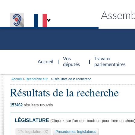
Assemb
Accèder à
la page
Vos
Travaux
Accueil
d'accueil
députés
parlementaires
Vous
Accueil
Recherche sur...
Résultats de la recherche
êtes
Résultats de la recherche
Général
ici
CONNEX
TRAVA
CONNA
DÉC
:
153462
résultats trouvés
LÉGISLATURE
(Cliquez sur l'un des boutons pour faire un choix
17e législature (X)
Précédentes législatures