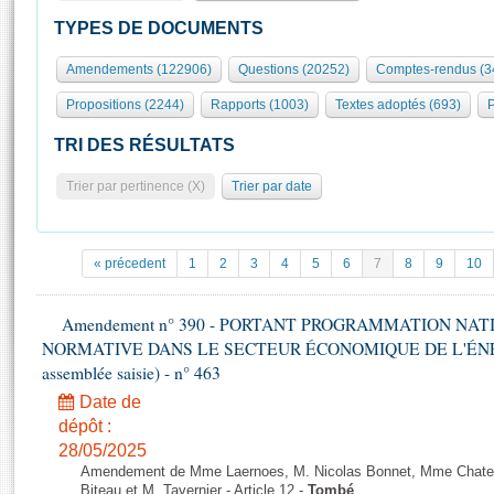
S'id
Présidence
Séance publique
Rôle et pouvoirs de l'Assemblée
Visiter l'Assemblée
TYPES DE DOCUMENTS
Fiches « Connaissance de l’Assemblée »
577 députés
Commissions et autres organes
Visite virtuelle du palais Bourbon
Amendements (122906)
Questions (20252)
Comptes-rendus (3
Organisation de l'Assemblée
Groupes politiques
Europe et International
Assister à une séance
Mot
Propositions (2244)
Rapports (1003)
Textes adoptés (693)
P
Présidence
Conférence des Présidents
Bureau
Collège des Ques
Élections législatives
Contrôle et évaluation
Accès des chercheurs à l’Assemblée
TRI DES RÉSULTATS
Congrès
Les évènements
S'inscrire
Trier par pertinence (X)
Trier par date
Pétitions
Statistiques et chiffres clés
Transparence et déontologie
Vous n'ave
Patrimoine
E
Documents de référence
« précedent
1
2
3
4
5
6
7
8
9
10
La Bibliothèque
( Constitution | Règlement de l'Assemblée ... )
Documents parlementaires
Les archives
Amendement n° 390 - PORTANT PROGRAMMATION NAT
Projets de loi
Contacts et plan d'accès
NORMATIVE DANS LE SECTEUR ÉCONOMIQUE DE L'ÉNERGIE
Propositions de loi
Histoire
assemblée saisie) - n° 463
Photos libres de droit
Amendements
Juniors
Date de
Textes adoptés
dépôt :
Anciennes législatures
28/05/2025
Liens vers les sites publics
Rapports d'information
Amendement de Mme Laernoes, M. Nicolas Bonnet, Mme Chatela
Biteau et M. Tavernier - Article 12 -
Tombé