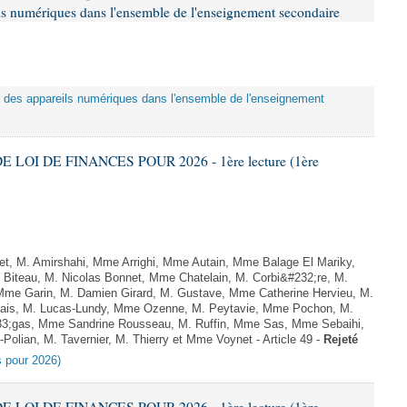
eils numériques dans l'ensemble de l'enseignement secondaire
tion des appareils numériques dans l'ensemble de l'enseignement
E LOI DE FINANCES POUR 2026 - 1ère lecture (1ère
, M. Amirshahi, Mme Arrighi, Mme Autain, Mme Balage El Mariky,
Biteau, M. Nicolas Bonnet, Mme Chatelain, M. Corbi&#232;re, M.
 Mme Garin, M. Damien Girard, M. Gustave, Mme Catherine Hervieu, M.
hais, M. Lucas-Lundy, Mme Ozenne, M. Peytavie, Mme Pochon, M.
;gas, Mme Sandrine Rousseau, M. Ruffin, Mme Sas, Mme Sebaihi,
olian, M. Tavernier, M. Thierry et Mme Voynet - Article 49 -
Rejeté
es pour 2026)