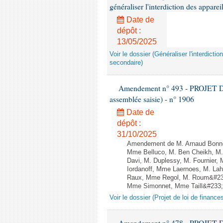
généraliser l'interdiction des appar
Date de
dépôt :
13/05/2025
Voir le dossier (Généraliser l'interdic
secondaire)
Amendement n° 493 - PROJET D
assemblée saisie) - n° 1906
Date de
dépôt :
31/10/2025
Amendement de M. Arnaud Bonnet
Mme Belluco, M. Ben Cheikh, M. 
Davi, M. Duplessy, M. Fournier,
Iordanoff, Mme Laernoes, M. La
Raux, Mme Regol, M. Roum&#233
Mme Simonnet, Mme Taill&#233;-P
Voir le dossier (Projet de loi de financ