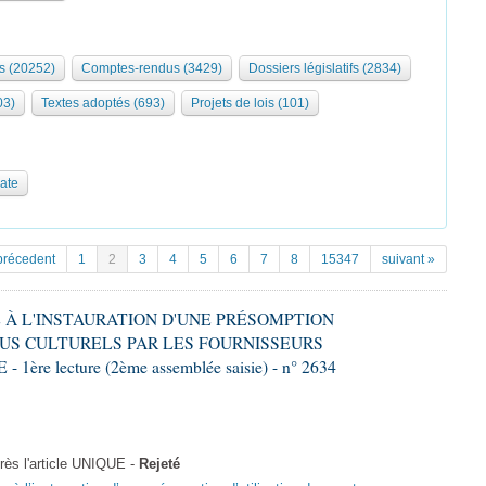
s (20252)
Comptes-rendus (3429)
Dossiers législatifs (2834)
03)
Textes adoptés (693)
Projets de lois (101)
date
précedent
1
2
3
4
5
6
7
8
15347
suivant »
VE À L'INSTAURATION D'UNE PRÉSOMPTION
US CULTURELS PAR LES FOURNISSEURS
re lecture (2ème assemblée saisie) - n° 2634
ès l'article UNIQUE -
Rejeté