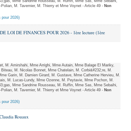
;gas, Mme Sandrine Rousseau, M. Ruffin, Mme Sas, Mme Sebaihi,
olian, M. Tavernier, M. Thierry et Mme Voynet - Article 49 -
Non
es pour 2026)
DE LOI DE FINANCES POUR 2026 - 1ère lecture (1ère
, M. Amirshahi, Mme Arrighi, Mme Autain, Mme Balage El Mariky,
Biteau, M. Nicolas Bonnet, Mme Chatelain, M. Corbi&#232;re, M.
 Mme Garin, M. Damien Girard, M. Gustave, Mme Catherine Hervieu, M.
hais, M. Lucas-Lundy, Mme Ozenne, M. Peytavie, Mme Pochon, M.
;gas, Mme Sandrine Rousseau, M. Ruffin, Mme Sas, Mme Sebaihi,
olian, M. Tavernier, M. Thierry et Mme Voynet - Article 49 -
Non
es pour 2026)
 Claudia Rouaux