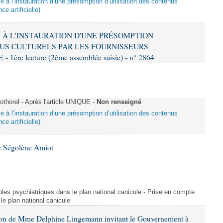
ive à l’instauration d’une présomption d’utilisation des contenus
ce artificielle)
VE À L'INSTAURATION D'UNE PRÉSOMPTION
US CULTURELS PAR LES FOURNISSEURS
re lecture (2ème assemblée saisie) - n° 2864
horel - Après l'article UNIQUE -
Non renseigné
ive à l’instauration d’une présomption d’utilisation des contenus
ce artificielle)
e Ségolène Amiot
les psychiatriques dans le plan national canicule - Prise en compte
le plan national canicule
tion de Mme Delphine Lingemann invitant le Gouvernement à