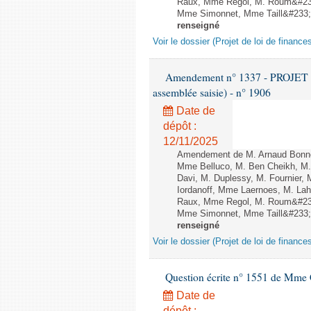
Raux, Mme Regol, M. Roum&#233
Mme Simonnet, Mme Taill&#233;-P
renseigné
Voir le dossier (Projet de loi de financ
Amendement n° 1337 - PROJET 
assemblée saisie) - n° 1906
Date de
dépôt :
12/11/2025
Amendement de M. Arnaud Bonnet
Mme Belluco, M. Ben Cheikh, M. 
Davi, M. Duplessy, M. Fournier,
Iordanoff, Mme Laernoes, M. La
Raux, Mme Regol, M. Roum&#233
Mme Simonnet, Mme Taill&#233;-P
renseigné
Voir le dossier (Projet de loi de financ
Question écrite n° 1551 de Mme
Date de
dépôt :