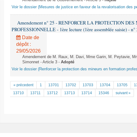
Amendement de le Gouvernement - Article 3 -
Rejeté
Voir le dossier (Mesures de justice en faveur de la revalorisation des p
Amendement n° 25 - RENFORCER LA PROTECTION DE
PROFESSIONNELLE - 1ère lecture (1ère assemblée saisie) - n°
Date de
dépôt :
29/05/2026
Amendement de M. Raux, M. Davi, Mme Garin, M. Peytavie, 
Simonnet - Article 3 -
Adopté
Voir le dossier (Renforcer la protection des mineurs en formation profe
« précedent
1
13701
13702
13703
13704
13705
1
13710
13711
13712
13713
13714
15346
suivant »