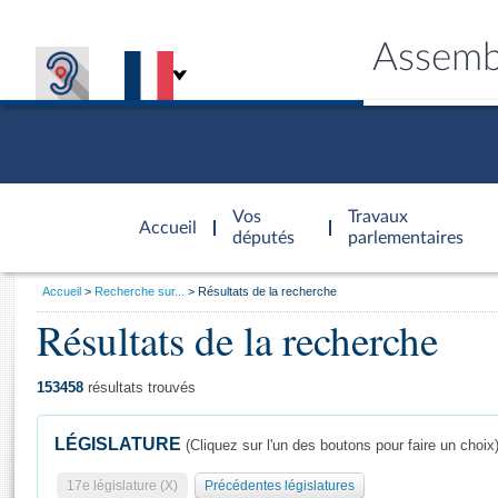
Assemb
Accèder à
la page
Vos
Travaux
Accueil
d'accueil
députés
parlementaires
Vous
Accueil
Recherche sur...
Résultats de la recherche
êtes
Résultats de la recherche
Général
ici
CONNEX
TRAVA
CONNA
DÉC
:
153458
résultats trouvés
LÉGISLATURE
(Cliquez sur l'un des boutons pour faire un choix
17e législature (X)
Précédentes législatures