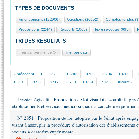
S'id
Présidence
Séance publique
Rôle et pouvoirs de l'Assemblée
Visiter l'Assemblée
TYPES DE DOCUMENTS
Fiches « Connaissance de l’Assemblée »
577 députés
Commissions et autres organes
Visite virtuelle du palais Bourbon
Amendements (122906)
Questions (20252)
Comptes-rendus (3
Organisation de l'Assemblée
Groupes politiques
Europe et International
Assister à une séance
Mot
Propositions (2244)
Rapports (1003)
Textes adoptés (693)
P
Présidence
Conférence des Présidents
Bureau
Collège des Ques
Élections législatives
Contrôle et évaluation
Accès des chercheurs à l’Assemblée
TRI DES RÉSULTATS
Congrès
Les évènements
S'inscrire
Trier par pertinence (X)
Trier par date
Pétitions
Statistiques et chiffres clés
Transparence et déontologie
Vous n'ave
Patrimoine
E
Documents de référence
« précedent
1
13701
13702
13703
13704
13705
1
La Bibliothèque
( Constitution | Règlement de l'Assemblée ... )
Documents parlementaires
13710
13711
13712
13713
13714
15346
suivant »
Les archives
Projets de loi
Contacts et plan d'accès
Dossier législatif - Proposition de loi visant à assouplir la proc
Propositions de loi
Histoire
établissements et services médico-sociaux à caractère expériment
Photos libres de droit
Amendements
Juniors
Textes adoptés
N° 2851 - Proposition de loi, adoptée par le Sénat après engag
Anciennes législatures
visant à assouplir la procédure d'autorisation des établissements 
Liens vers les sites publics
sociaux à caractère expérimental
Rapports d'information