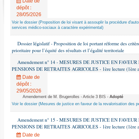
Date de
Rapports d'enquête
dépôt :
Rapports législatifs
28/05/2026
Rapports sur l'application des lois
Voir le dossier (Proposition de loi visant à assouplir la procédure d'aut
Baromètre de l’application des lois
services médico-sociaux à caractère expérimental)
Dossiers législatifs
Dossier législatif - Proposition de loi portant réforme des critèr
prioritaire pour l’équité des résultats et l’égalité territoriale
Budget et sécurité sociale
Questions écrites et orales
Amendement n° 14 - MESURES DE JUSTICE EN FAVEU
Comptes rendus des débats
PENSIONS DE RETRAITES AGRICOLES - 1ère lecture (1ère asse
Date de
dépôt :
29/05/2026
Amendement de M. Brugerolles - Article 3 BIS -
Adopté
Voir le dossier (Mesures de justice en faveur de la revalorisation des p
Amendement n° 15 - MESURES DE JUSTICE EN FAVEU
PENSIONS DE RETRAITES AGRICOLES - 1ère lecture (1ère asse
Date de