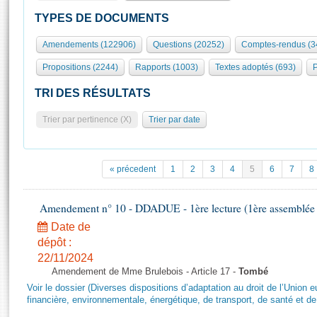
S'id
Présidence
Séance publique
Rôle et pouvoirs de l'Assemblée
Visiter l'Assemblée
TYPES DE DOCUMENTS
Fiches « Connaissance de l’Assemblée »
577 députés
Commissions et autres organes
Visite virtuelle du palais Bourbon
Amendements (122906)
Questions (20252)
Comptes-rendus (3
Organisation de l'Assemblée
Groupes politiques
Europe et International
Assister à une séance
Mot
Propositions (2244)
Rapports (1003)
Textes adoptés (693)
P
Présidence
Conférence des Présidents
Bureau
Collège des Ques
Élections législatives
Contrôle et évaluation
Accès des chercheurs à l’Assemblée
TRI DES RÉSULTATS
Congrès
Les évènements
S'inscrire
Trier par pertinence (X)
Trier par date
Pétitions
Statistiques et chiffres clés
Transparence et déontologie
Vous n'ave
Patrimoine
E
Documents de référence
« précedent
1
2
3
4
5
6
7
8
La Bibliothèque
( Constitution | Règlement de l'Assemblée ... )
Documents parlementaires
Les archives
Amendement n° 10 - DDADUE - 1ère lecture (1ère assemblée s
Projets de loi
Contacts et plan d'accès
Date de
Propositions de loi
Histoire
Photos libres de droit
dépôt :
Amendements
Juniors
22/11/2024
Textes adoptés
Amendement de Mme Brulebois - Article 17 -
Tombé
Anciennes législatures
Voir le dossier (Diverses dispositions d’adaptation au droit de l’Unio
Liens vers les sites publics
financière, environnementale, énergétique, de transport, de santé et de
Rapports d'information