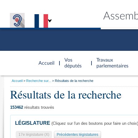
Assemb
Accèder à
la page
Vos
Travaux
Accueil
d'accueil
députés
parlementaires
Vous
Accueil
Recherche sur...
Résultats de la recherche
êtes
Résultats de la recherche
Général
ici
CONNEX
TRAVA
CONNA
DÉC
:
153462
résultats trouvés
LÉGISLATURE
(Cliquez sur l'un des boutons pour faire un choix
17e législature (X)
Précédentes législatures