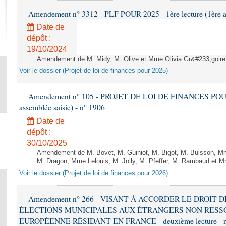
Rapports d'enquête
Amendement n° 3312 - PLF POUR 2025 - 1ère lecture (1ère as
Rapports législatifs
Date de
Rapports sur l'application des lois
dépôt :
Baromètre de l’application des lois
19/10/2024
Amendement de M. Midy, M. Olive et Mme Olivia Gr&#233;goire - 
Dossiers législatifs
Voir le dossier (Projet de loi de finances pour 2025)
Budget et sécurité sociale
Questions écrites et orales
Amendement n° 105 - PROJET DE LOI DE FINANCES POUR 20
assemblée saisie) - n° 1906
Comptes rendus des débats
Date de
dépôt :
30/10/2025
Amendement de M. Bovet, M. Guiniot, M. Bigot, M. Buisson, Mm
M. Dragon, Mme Lelouis, M. Jolly, M. Pfeffer, M. Rambaud et Mm
Voir le dossier (Projet de loi de finances pour 2026)
Amendement n° 266 - VISANT À ACCORDER LE DROIT D
ÉLECTIONS MUNICIPALES AUX ÉTRANGERS NON RESSO
EUROPÉENNE RÉSIDANT EN FRANCE - deuxième lecture - n