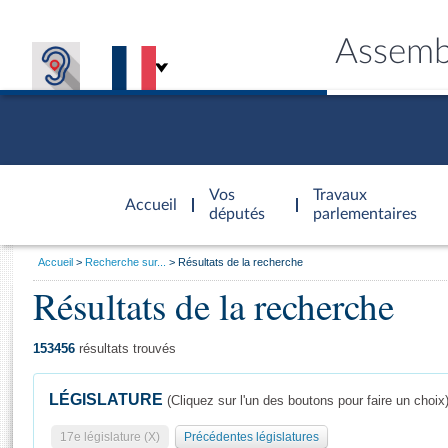
Assemb
Accèder à
la page
Vos
Travaux
Accueil
d'accueil
députés
parlementaires
Vous
Accueil
Recherche sur...
Résultats de la recherche
êtes
Résultats de la recherche
Général
ici
CONNEX
TRAVA
CONNA
DÉC
:
153456
résultats trouvés
LÉGISLATURE
(Cliquez sur l'un des boutons pour faire un choix
17e législature (X)
Précédentes législatures