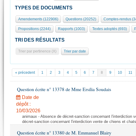
S'id
Présidence
Séance publique
Rôle et pouvoirs de l'Assemblée
Visiter l'Assemblée
TYPES DE DOCUMENTS
Fiches « Connaissance de l’Assemblée »
577 députés
Commissions et autres organes
Visite virtuelle du palais Bourbon
Amendements (122906)
Questions (20252)
Comptes-rendus (3
Organisation de l'Assemblée
Groupes politiques
Europe et International
Assister à une séance
Mot
Propositions (2244)
Rapports (1003)
Textes adoptés (693)
P
Présidence
Conférence des Présidents
Bureau
Collège des Ques
Élections législatives
Contrôle et évaluation
Accès des chercheurs à l’Assemblée
TRI DES RÉSULTATS
Congrès
Les évènements
S'inscrire
Trier par pertinence (X)
Trier par date
Pétitions
Statistiques et chiffres clés
Transparence et déontologie
Vous n'ave
Patrimoine
E
Documents de référence
« précedent
1
2
3
4
5
6
7
8
9
10
11
La Bibliothèque
( Constitution | Règlement de l'Assemblée ... )
Documents parlementaires
Les archives
Question écrite n° 13378 de Mme Ersilia Soudais
Projets de loi
Contacts et plan d'accès
Date de
Propositions de loi
Histoire
Photos libres de droit
dépôt :
Amendements
Juniors
10/03/2026
Textes adoptés
animaux - Absence de décret-sanction concernant l'interdiction 
Anciennes législatures
décret-sanction concernant l'interdiction vente de chiens et chat
Liens vers les sites publics
Rapports d'information
Question écrite n° 13380 de M. Emmanuel Blairy