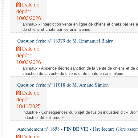
Rapports d'enquête
Date de
Rapports législatifs
dépôt :
Rapports sur l'application des lois
10/03/2026
Baromètre de l’application des lois
animaux - Interdiction vente en ligne de chiens et chats par les a
de chiens et chats par les animaleries
Question écrite n° 13379 de M. Emmanuel Blairy
Dossiers législatifs
Date de
Budget et sécurité sociale
dépôt :
Questions écrites et orales
10/03/2026
Comptes rendus des débats
animaux - Absence décret sanction de la vente de chiens et de 
sanction de la vente de chiens et de chats en animalerie
Question écrite n° 11018 de M. Arnaud Simion
Date de
dépôt :
18/11/2025
industrie - Conséquences du projet de fusion industriel dit « Br
industriel dit « Bromo »
Amendement n° 1658 - FIN DE VIE - 1ère lecture (1ère assemb
Date de