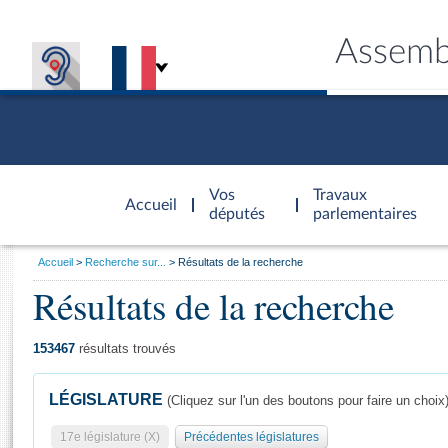
Assemb
Accèder à
la page
Vos
Travaux
Accueil
d'accueil
députés
parlementaires
Vous
Accueil
Recherche sur...
Résultats de la recherche
êtes
Résultats de la recherche
Général
ici
CONNEX
TRAVA
CONNA
DÉC
:
153467
résultats trouvés
LÉGISLATURE
(Cliquez sur l'un des boutons pour faire un choix
17e législature (X)
Précédentes législatures