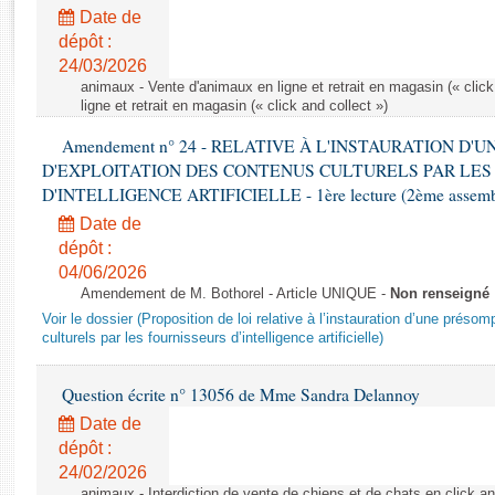
Rapports d'enquête
Date de
Rapports législatifs
dépôt :
Rapports sur l'application des lois
24/03/2026
Baromètre de l’application des lois
animaux - Vente d'animaux en ligne et retrait en magasin (« click
ligne et retrait en magasin (« click and collect »)
Amendement n° 24 - RELATIVE À L'INSTAURATION D'
Dossiers législatifs
D'EXPLOITATION DES CONTENUS CULTURELS PAR LES
Budget et sécurité sociale
D'INTELLIGENCE ARTIFICIELLE - 1ère lecture (2ème assemblé
Questions écrites et orales
Date de
Comptes rendus des débats
dépôt :
04/06/2026
Amendement de M. Bothorel - Article UNIQUE -
Non renseigné
Voir le dossier (Proposition de loi relative à l’instauration d’une présom
culturels par les fournisseurs d’intelligence artificielle)
Question écrite n° 13056 de Mme Sandra Delannoy
Date de
dépôt :
24/02/2026
animaux - Interdiction de vente de chiens et de chats en click and