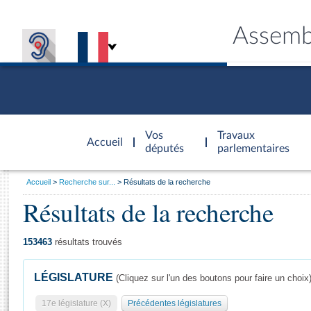
Assemb
Accèder à
la page
Vos
Travaux
Accueil
d'accueil
députés
parlementaires
Vous
Accueil
Recherche sur...
Résultats de la recherche
êtes
Résultats de la recherche
Général
ici
CONNEX
TRAVA
CONNA
DÉC
:
153463
résultats trouvés
LÉGISLATURE
(Cliquez sur l'un des boutons pour faire un choix
17e législature (X)
Précédentes législatures