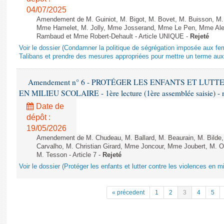
04/07/2025
Amendement de M. Guiniot, M. Bigot, M. Bovet, M. Buisson, M.
Mme Hamelet, M. Jolly, Mme Josserand, Mme Le Pen, Mme Alex
Rambaud et Mme Robert-Dehault - Article UNIQUE -
Rejeté
Voir le dossier (Condamner la politique de ségrégation imposée aux f
Talibans et prendre des mesures appropriées pour mettre un terme aux 
Amendement n° 6 - PROTÉGER LES ENFANTS ET LUT
EN MILIEU SCOLAIRE - 1ère lecture (1ère assemblée saisie) - 
Date de
dépôt :
19/05/2026
Amendement de M. Chudeau, M. Ballard, M. Beaurain, M. Bilde
Carvalho, M. Christian Girard, Mme Joncour, Mme Joubert, M. 
M. Tesson - Article 7 -
Rejeté
Voir le dossier (Protéger les enfants et lutter contre les violences en mi
« précedent
1
2
3
4
5