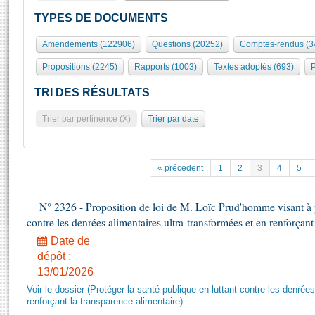
S'id
Présidence
Séance publique
Rôle et pouvoirs de l'Assemblée
Visiter l'Assemblée
TYPES DE DOCUMENTS
Fiches « Connaissance de l’Assemblée »
577 députés
Commissions et autres organes
Visite virtuelle du palais Bourbon
Amendements (122906)
Questions (20252)
Comptes-rendus (3
Organisation de l'Assemblée
Groupes politiques
Europe et International
Assister à une séance
Mot
Propositions (2245)
Rapports (1003)
Textes adoptés (693)
P
Présidence
Conférence des Présidents
Bureau
Collège des Ques
Élections législatives
Contrôle et évaluation
Accès des chercheurs à l’Assemblée
TRI DES RÉSULTATS
Congrès
Les évènements
S'inscrire
Trier par pertinence (X)
Trier par date
Pétitions
Statistiques et chiffres clés
Transparence et déontologie
Vous n'ave
Patrimoine
E
Documents de référence
« précedent
1
2
3
4
5
La Bibliothèque
( Constitution | Règlement de l'Assemblée ... )
Documents parlementaires
Les archives
N° 2326 - Proposition de loi de M. Loïc Prud'homme visant à pr
Projets de loi
Contacts et plan d'accès
contre les denrées alimentaires ultra-transformées et en renforçant
Propositions de loi
Histoire
Photos libres de droit
Date de
Amendements
Juniors
dépôt :
Textes adoptés
13/01/2026
Anciennes législatures
Voir le dossier (Protéger la santé publique en luttant contre les denrée
Liens vers les sites publics
Rapports d'information
renforçant la transparence alimentaire)