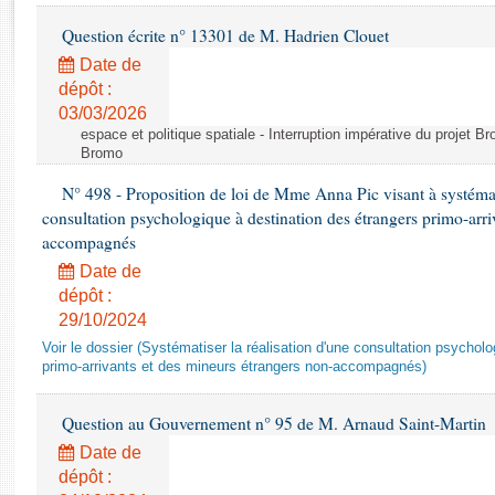
Rapports d'enquête
Question écrite n° 13301 de M. Hadrien Clouet
Rapports législatifs
Rapports sur l'application des lois
Date de
dépôt :
Baromètre de l’application des lois
03/03/2026
espace et politique spatiale - Interruption impérative du projet Br
Dossiers législatifs
Bromo
Budget et sécurité sociale
N° 498 - Proposition de loi de Mme Anna Pic visant à systémati
Questions écrites et orales
consultation psychologique à destination des étrangers primo-arri
Comptes rendus des débats
accompagnés
Date de
dépôt :
29/10/2024
Voir le dossier (Systématiser la réalisation d'une consultation psychol
primo-arrivants et des mineurs étrangers non-accompagnés)
Question au Gouvernement n° 95 de M. Arnaud Saint-Martin
Date de
dépôt :