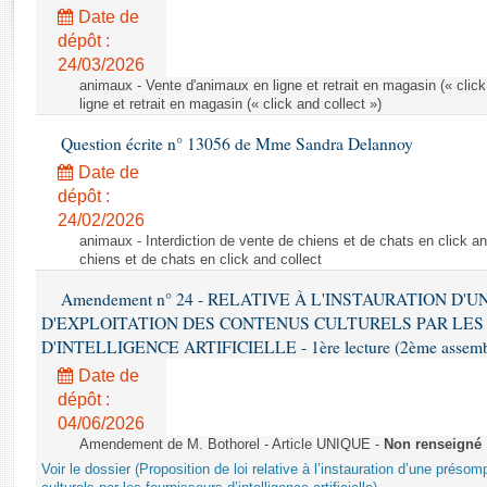
Rapports d'enquête
Date de
Rapports législatifs
dépôt :
Rapports sur l'application des lois
24/03/2026
Baromètre de l’application des lois
animaux - Vente d'animaux en ligne et retrait en magasin (« click
ligne et retrait en magasin (« click and collect »)
Question écrite n° 13056 de Mme Sandra Delannoy
Dossiers législatifs
Date de
Budget et sécurité sociale
dépôt :
Questions écrites et orales
24/02/2026
Comptes rendus des débats
animaux - Interdiction de vente de chiens et de chats en click and
chiens et de chats en click and collect
Amendement n° 24 - RELATIVE À L'INSTAURATION D'
D'EXPLOITATION DES CONTENUS CULTURELS PAR LES
D'INTELLIGENCE ARTIFICIELLE - 1ère lecture (2ème assemblé
Date de
dépôt :
04/06/2026
Amendement de M. Bothorel - Article UNIQUE -
Non renseigné
Voir le dossier (Proposition de loi relative à l’instauration d’une présom