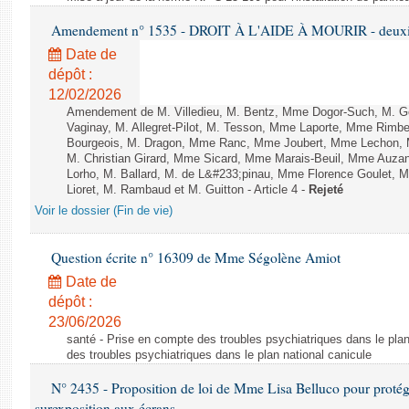
Amendement n° 1535 - DROIT À L'AIDE À MOURIR - deuxièm
Date de
dépôt :
12/02/2026
Amendement de M. Villedieu, M. Bentz, Mme Dogor-Such, M. G
Vaginay, M. Allegret-Pilot, M. Tesson, Mme Laporte, Mme Rimbe
Bourgeois, M. Dragon, Mme Ranc, Mme Joubert, Mme Lechon, M
M. Christian Girard, Mme Sicard, Mme Marais-Beuil, Mme Au
Lorho, M. Ballard, M. de L&#233;pinau, Mme Florence Goulet, 
Lioret, M. Rambaud et M. Guitton - Article 4 -
Rejeté
Voir le dossier (Fin de vie)
Question écrite n° 16309 de Mme Ségolène Amiot
Date de
dépôt :
23/06/2026
santé - Prise en compte des troubles psychiatriques dans le plan
des troubles psychiatriques dans le plan national canicule
N° 2435 - Proposition de loi de Mme Lisa Belluco pour protége
surexposition aux écrans