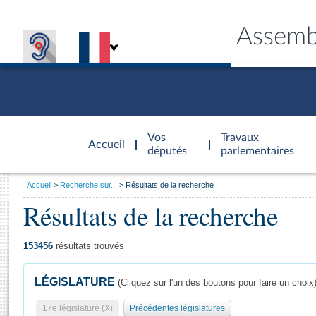
Assemb
Accèder à
la page
Vos
Travaux
Accueil
d'accueil
députés
parlementaires
Vous
Accueil
Recherche sur...
Résultats de la recherche
êtes
Résultats de la recherche
Général
ici
CONNEX
TRAVA
CONNA
DÉC
:
153456
résultats trouvés
LÉGISLATURE
(Cliquez sur l'un des boutons pour faire un choix
17e législature (X)
Précédentes législatures