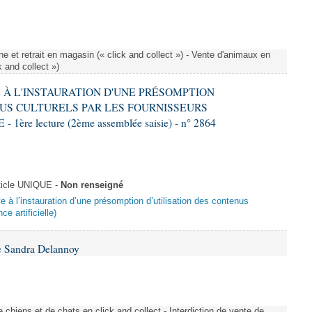
e et retrait en magasin (« click and collect ») - Vente d'animaux en
k and collect »)
VE À L'INSTAURATION D'UNE PRÉSOMPTION
US CULTURELS PAR LES FOURNISSEURS
re lecture (2ème assemblée saisie) - n° 2864
ticle UNIQUE -
Non renseigné
ive à l’instauration d’une présomption d’utilisation des contenus
ce artificielle)
e Sandra Delannoy
 chiens et de chats en click and collect - Interdiction de vente de