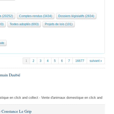
s (20252)
Comptes-rendus (3434)
Dossiers législatifs (2834)
03)
Textes adoptés (693)
Projets de lois (101)
date
1
2
3
4
5
6
7
16677
suivant »
omain Daubié
ique en click and collect - Vente d'animaux domestique en click and
 Constance Le Grip