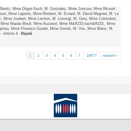
. Bentz, Mme Dogor-Such, M. Gonzalez, Mme Joncour, Mme Ricourt
Tesson, Mme Laporte, Mme Rimbert, M. Evrard, M. David Magnier, M. Le
c, Mme Joubert, Mme Lechon, M. Limongi, M. Gery, Mme Colombier,
rd, Mme Marais-Beuil, Mme Auzanot, Mme M&#233;nach&#233;, Mme
;pinau, Mme Florence Goulet, Mme Griseti, M. Vos, Mme Blanc, M.
- Article 4 -
Rejeté
1
2
3
4
5
6
7
16677
suivant »