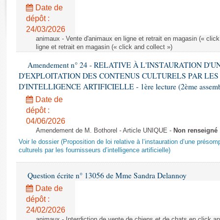
Rapports d'enquête
Date de
Rapports législatifs
dépôt :
Rapports sur l'application des lois
24/03/2026
Baromètre de l’application des lois
animaux - Vente d'animaux en ligne et retrait en magasin (« click
ligne et retrait en magasin (« click and collect »)
Amendement n° 24 - RELATIVE À L'INSTAURATION D'
Dossiers législatifs
D'EXPLOITATION DES CONTENUS CULTURELS PAR LES
Budget et sécurité sociale
D'INTELLIGENCE ARTIFICIELLE - 1ère lecture (2ème assemblé
Questions écrites et orales
Date de
Comptes rendus des débats
dépôt :
04/06/2026
Amendement de M. Bothorel - Article UNIQUE -
Non renseigné
Voir le dossier (Proposition de loi relative à l’instauration d’une présom
culturels par les fournisseurs d’intelligence artificielle)
Question écrite n° 13056 de Mme Sandra Delannoy
Date de
dépôt :
24/02/2026
animaux - Interdiction de vente de chiens et de chats en click and