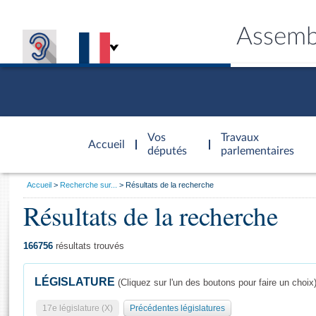
Assemb
Accèder à
la page
Vos
Travaux
Accueil
d'accueil
députés
parlementaires
Vous
Accueil
Recherche sur...
Résultats de la recherche
êtes
Résultats de la recherche
Général
ici
CONNEX
TRAVA
CONNA
DÉC
:
166756
résultats trouvés
LÉGISLATURE
(Cliquez sur l'un des boutons pour faire un choix
17e législature (X)
Précédentes législatures