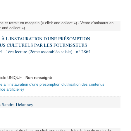
e et retrait en magasin (« click and collect ») - Vente d'animaux en
k and collect »)
VE À L'INSTAURATION D'UNE PRÉSOMPTION
US CULTURELS PAR LES FOURNISSEURS
re lecture (2ème assemblée saisie) - n° 2864
ticle UNIQUE -
Non renseigné
ive à l’instauration d’une présomption d’utilisation des contenus
ce artificielle)
e Sandra Delannoy
 chiens et de chats en click and collect - Interdiction de vente de