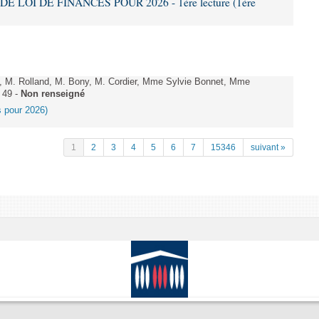
DE LOI DE FINANCES POUR 2026 - 1ère lecture (1ère
 M. Rolland, M. Bony, M. Cordier, Mme Sylvie Bonnet, Mme
 49 -
Non renseigné
es pour 2026)
1
2
3
4
5
6
7
15346
suivant »