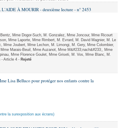
L'AIDE À MOURIR - deuxième lecture - n° 2453
. Bentz, Mme Dogor-Such, M. Gonzalez, Mme Joncour, Mme Ricourt
Tesson, Mme Laporte, Mme Rimbert, M. Evrard, M. David Magnier, M. Le
c, Mme Joubert, Mme Lechon, M. Limongi, M. Gery, Mme Colombier,
rd, Mme Marais-Beuil, Mme Auzanot, Mme M&#233;nach&#233;, Mme
;pinau, Mme Florence Goulet, Mme Griseti, M. Vos, Mme Blanc, M.
- Article 4 -
Rejeté
me Lisa Belluco pour protéger nos enfants contre la
ontre la surexposition aux écrans)