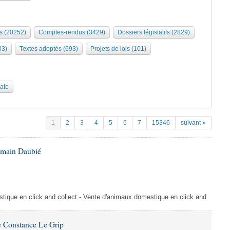
s (20252)
Comptes-rendus (3429)
Dossiers législatifs (2829)
03)
Textes adoptés (693)
Projets de lois (101)
date
1
2
3
4
5
6
7
15346
suivant »
omain Daubié
ique en click and collect - Vente d'animaux domestique en click and
 Constance Le Grip