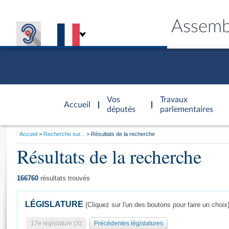
Assemb
Accèder à
la page
Vos
Travaux
Accueil
d'accueil
députés
parlementaires
Vous
Accueil
Recherche sur...
Résultats de la recherche
êtes
Résultats de la recherche
Général
ici
CONNEX
TRAVA
CONNA
DÉC
:
166760
résultats trouvés
LÉGISLATURE
(Cliquez sur l'un des boutons pour faire un choix
17e législature (X)
Précédentes législatures