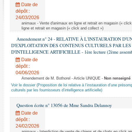
Rapports d'enquête
Date de
Rapports législatifs
dépôt :
Rapports sur l'application des lois
24/03/2026
Baromètre de l’application des lois
animaux - Vente d'animaux en ligne et retrait en magasin (« click
ligne et retrait en magasin (« click and collect »)
Amendement n° 24 - RELATIVE À L'INSTAURATION D'
Dossiers législatifs
D'EXPLOITATION DES CONTENUS CULTURELS PAR LES
Budget et sécurité sociale
D'INTELLIGENCE ARTIFICIELLE - 1ère lecture (2ème assemblé
Questions écrites et orales
Date de
Comptes rendus des débats
dépôt :
04/06/2026
Amendement de M. Bothorel - Article UNIQUE -
Non renseigné
Voir le dossier (Proposition de loi relative à l’instauration d’une présom
culturels par les fournisseurs d’intelligence artificielle)
Question écrite n° 13056 de Mme Sandra Delannoy
Date de
dépôt :
24/02/2026
animaux - Interdiction de vente de chiens et de chats en click and