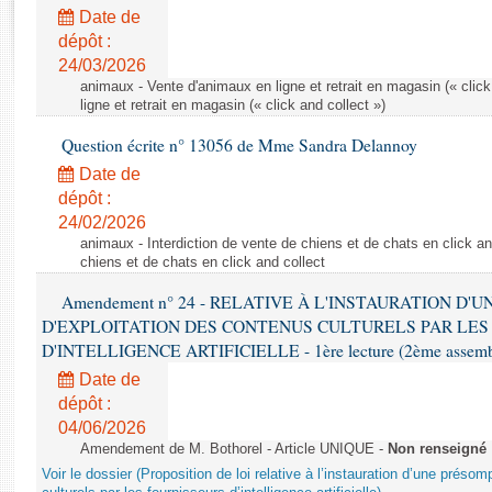
Rapports d'enquête
Date de
Rapports législatifs
dépôt :
Rapports sur l'application des lois
24/03/2026
Baromètre de l’application des lois
animaux - Vente d'animaux en ligne et retrait en magasin (« click
ligne et retrait en magasin (« click and collect »)
Question écrite n° 13056 de Mme Sandra Delannoy
Dossiers législatifs
Date de
Budget et sécurité sociale
dépôt :
Questions écrites et orales
24/02/2026
Comptes rendus des débats
animaux - Interdiction de vente de chiens et de chats en click and
chiens et de chats en click and collect
Amendement n° 24 - RELATIVE À L'INSTAURATION D'
D'EXPLOITATION DES CONTENUS CULTURELS PAR LES
D'INTELLIGENCE ARTIFICIELLE - 1ère lecture (2ème assemblé
Date de
dépôt :
04/06/2026
Amendement de M. Bothorel - Article UNIQUE -
Non renseigné
Voir le dossier (Proposition de loi relative à l’instauration d’une présom