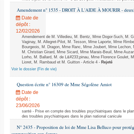
Amendement n° 1535 - DROIT À L'AIDE À MOURIR - deuxièm
Date de
dépôt :
12/02/2026
Amendement de M. Villedieu, M. Bentz, Mme Dogor-Such, M. G
Vaginay, M. Allegret-Pilot, M. Tesson, Mme Laporte, Mme Rimbe
Bourgeois, M. Dragon, Mme Ranc, Mme Joubert, Mme Lechon, M
M. Christian Girard, Mme Sicard, Mme Marais-Beuil, Mme Au
Lorho, M. Ballard, M. de L&#233;pinau, Mme Florence Goulet, 
Lioret, M. Rambaud et M. Guitton - Article 4 -
Rejeté
Voir le dossier (Fin de vie)
Question écrite n° 16309 de Mme Ségolène Amiot
Date de
dépôt :
23/06/2026
santé - Prise en compte des troubles psychiatriques dans le plan
des troubles psychiatriques dans le plan national canicule
N° 2435 - Proposition de loi de Mme Lisa Belluco pour protége
surexposition aux écrans