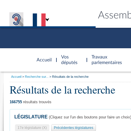
Assemb
Accèder à
la page
Vos
Travaux
Accueil
d'accueil
députés
parlementaires
Vous
Accueil
Recherche sur...
Résultats de la recherche
êtes
Résultats de la recherche
Général
ici
CONNEX
TRAVA
CONNA
DÉC
:
166755
résultats trouvés
LÉGISLATURE
(Cliquez sur l'un des boutons pour faire un choix
17e législature (X)
Précédentes législatures