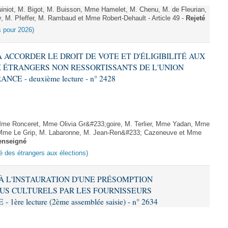
niot, M. Bigot, M. Buisson, Mme Hamelet, M. Chenu, M. de Fleurian,
, M. Pfeffer, M. Rambaud et Mme Robert-Dehault - Article 49 -
Rejeté
es pour 2026)
 À ACCORDER LE DROIT DE VOTE ET D'ÉLIGIBILITÉ AUX
 ÉTRANGERS NON RESSORTISSANTS DE L'UNION
 - deuxième lecture - n° 2428
me Ronceret, Mme Olivia Gr&#233;goire, M. Terlier, Mme Yadan, Mme
, Mme Le Grip, M. Labaronne, M. Jean-Ren&#233; Cazeneuve et Mme
enseigné
ité des étrangers aux élections)
E À L'INSTAURATION D'UNE PRÉSOMPTION
US CULTURELS PAR LES FOURNISSEURS
re lecture (2ème assemblée saisie) - n° 2634