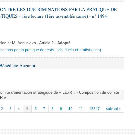
 CONTRE LES DISCRIMINATIONS PAR LA PRATIQUE DE
S - 1ère lecture (1ère assemblée saisie) - n° 1494
c et M. Acquaviva - Article 2 -
Adopté
inations par la pratique de tests individuels et statistiques)
Bénédicte Auzanot
omité d'orientation stratégique de « Lab'R » - Composition du comité
'R »
2
3
4
5
6
7
8
9
10
11
15347
suivant »