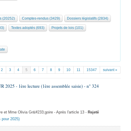
s (20252)
Comptes-rendus (3429)
Dossiers législatifs (2834)
03)
Textes adoptés (693)
Projets de lois (101)
date
2
3
4
5
6
7
8
9
10
11
15347
suivant »
025 - 1ère lecture (1ère assemblée saisie) - n° 324
et Mme Olivia Gr&#233;goire - Après l'article 13 -
Rejeté
es pour 2025)