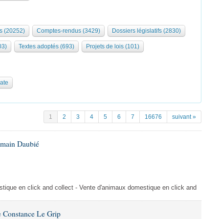
s (20252)
Comptes-rendus (3429)
Dossiers législatifs (2830)
03)
Textes adoptés (693)
Projets de lois (101)
date
1
2
3
4
5
6
7
16676
suivant »
omain Daubié
ique en click and collect - Vente d'animaux domestique en click and
 Constance Le Grip