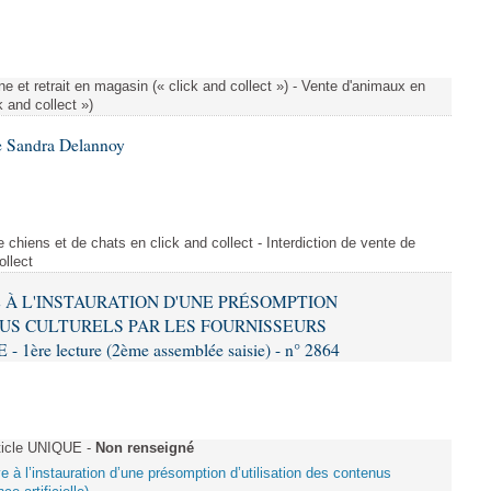
e et retrait en magasin (« click and collect ») - Vente d'animaux en
k and collect »)
e Sandra Delannoy
 chiens et de chats en click and collect - Interdiction de vente de
ollect
VE À L'INSTAURATION D'UNE PRÉSOMPTION
US CULTURELS PAR LES FOURNISSEURS
re lecture (2ème assemblée saisie) - n° 2864
ticle UNIQUE -
Non renseigné
ive à l’instauration d’une présomption d’utilisation des contenus