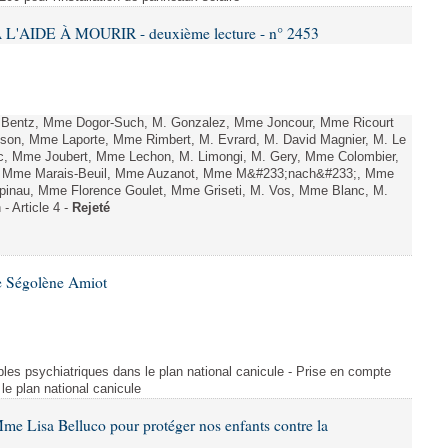
L'AIDE À MOURIR - deuxième lecture - n° 2453
. Bentz, Mme Dogor-Such, M. Gonzalez, Mme Joncour, Mme Ricourt
Tesson, Mme Laporte, Mme Rimbert, M. Evrard, M. David Magnier, M. Le
c, Mme Joubert, Mme Lechon, M. Limongi, M. Gery, Mme Colombier,
rd, Mme Marais-Beuil, Mme Auzanot, Mme M&#233;nach&#233;, Mme
;pinau, Mme Florence Goulet, Mme Griseti, M. Vos, Mme Blanc, M.
- Article 4 -
Rejeté
e Ségolène Amiot
les psychiatriques dans le plan national canicule - Prise en compte
le plan national canicule
me Lisa Belluco pour protéger nos enfants contre la