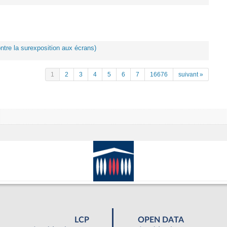
ontre la surexposition aux écrans)
1
2
3
4
5
6
7
16676
suivant »
LCP
OPEN DATA