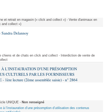
e et retrait en magasin (« click and collect ») - Vente d'animaux en
k and collect »)
e Sandra Delannoy
 chiens et de chats en click and collect - Interdiction de vente de
ollect
VE À L'INSTAURATION D'UNE PRÉSOMPTION
US CULTURELS PAR LES FOURNISSEURS
re lecture (2ème assemblée saisie) - n° 2864
ticle UNIQUE -
Non renseigné
ive à l’instauration d’une présomption d’utilisation des contenus