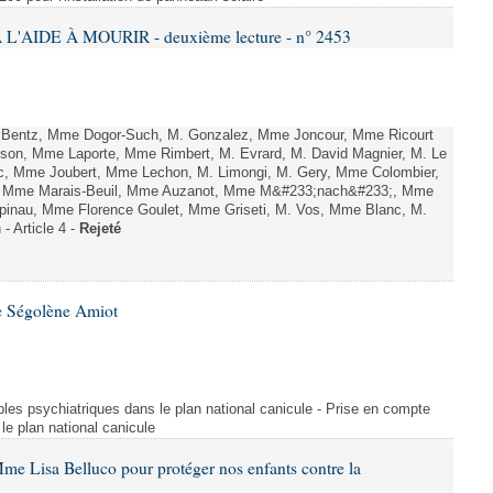
L'AIDE À MOURIR - deuxième lecture - n° 2453
. Bentz, Mme Dogor-Such, M. Gonzalez, Mme Joncour, Mme Ricourt
Tesson, Mme Laporte, Mme Rimbert, M. Evrard, M. David Magnier, M. Le
c, Mme Joubert, Mme Lechon, M. Limongi, M. Gery, Mme Colombier,
rd, Mme Marais-Beuil, Mme Auzanot, Mme M&#233;nach&#233;, Mme
;pinau, Mme Florence Goulet, Mme Griseti, M. Vos, Mme Blanc, M.
- Article 4 -
Rejeté
e Ségolène Amiot
les psychiatriques dans le plan national canicule - Prise en compte
le plan national canicule
me Lisa Belluco pour protéger nos enfants contre la