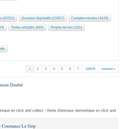
s (20252)
Dossiers législatifs (15957)
Comptes-rendus (3429)
03)
Textes adoptés (693)
Projets de lois (101)
date
1
2
3
4
5
6
7
16659
suivant »
omain Daubié
ique en click and collect - Vente d'animaux domestique en click and
 Constance Le Grip