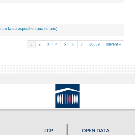
ontre la surexposition aux écrans)
1
2
3
4
5
6
7
16659
suivant »
LCP
OPEN DATA