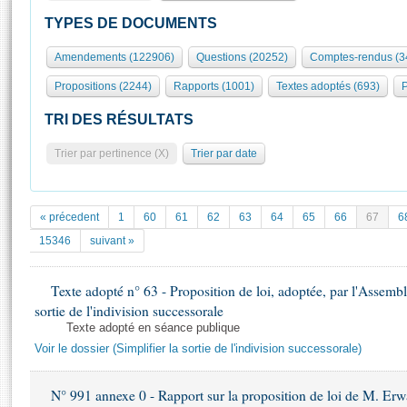
S'id
Présidence
Séance publique
Rôle et pouvoirs de l'Assemblée
Visiter l'Assemblée
TYPES DE DOCUMENTS
Fiches « Connaissance de l’Assemblée »
577 députés
Commissions et autres organes
Visite virtuelle du palais Bourbon
Amendements (122906)
Questions (20252)
Comptes-rendus (3
Organisation de l'Assemblée
Groupes politiques
Europe et International
Assister à une séance
Mot
Propositions (2244)
Rapports (1001)
Textes adoptés (693)
P
Présidence
Conférence des Présidents
Bureau
Collège des Ques
Élections législatives
Contrôle et évaluation
Accès des chercheurs à l’Assemblée
TRI DES RÉSULTATS
Congrès
Les évènements
S'inscrire
Trier par pertinence (X)
Trier par date
Pétitions
Statistiques et chiffres clés
Transparence et déontologie
Vous n'ave
Patrimoine
E
Documents de référence
« précedent
1
60
61
62
63
64
65
66
67
6
La Bibliothèque
( Constitution | Règlement de l'Assemblée ... )
Documents parlementaires
15346
suivant »
Les archives
Projets de loi
Contacts et plan d'accès
Texte adopté n° 63 - Proposition de loi, adoptée, par l'Assemblé
Propositions de loi
Histoire
sortie de l'indivision successorale
Photos libres de droit
Amendements
Juniors
Texte adopté en séance publique
Textes adoptés
Voir le dossier (Simplifier la sortie de l'indivision successorale)
Anciennes législatures
Liens vers les sites publics
Rapports d'information
N° 991 annexe 0 - Rapport sur la proposition de loi de M. Erwa