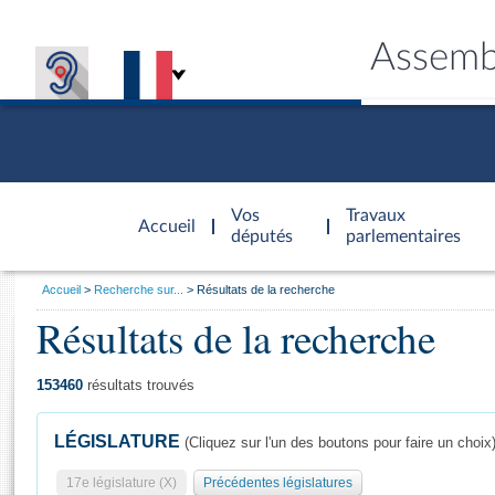
Assemb
Accèder à
la page
Vos
Travaux
Accueil
d'accueil
députés
parlementaires
Vous
Accueil
Recherche sur...
Résultats de la recherche
êtes
Résultats de la recherche
Général
ici
CONNEX
TRAVA
CONNA
DÉC
:
153460
résultats trouvés
LÉGISLATURE
(Cliquez sur l'un des boutons pour faire un choix
17e législature (X)
Précédentes législatures