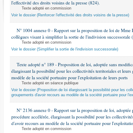
Rapports d'enquête
l'effectivité des droits voisins de la presse (824).
Texte adopté en commission
Rapports législatifs
Voir le dossier (Renforcer l'effectivité des droits voisins de la presse)
Rapports sur l'application des lois
Baromètre de l’application des lois
N° 1004 annexe 0 - Rapport sur la proposition de loi de Mme L
collègues visant à simplifier la sortie de l'indivision successorale 
Dossiers législatifs
Texte adopté en commission
Budget et sécurité sociale
Voir le dossier (Simplifier la sortie de l'indivision successorale)
Questions écrites et orales
Comptes rendus des débats
Texte adopté n° 189 - Proposition de loi, adoptée sans modifica
élargissant la possibilité pour les collectivités territoriales et leu
modèle de la société portuaire pour l'exploitation de leurs ports
Texte adopté en séance publique
Voir le dossier (Proposition de loi élargissant la possibilité pour les colle
groupements d'avoir recours au modèle de la société portuaire pour l'exp
N° 2136 annexe 0 - Rapport sur la proposition de loi, adoptée 
procédure accélérée, élargissant la possibilité pour les collectivité
d'avoir recours au modèle de la société portuaire pour l'exploitati
Texte adopté en commission