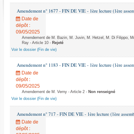
Rapports d'enquête
Rapports législatifs
Amendement n° 1677 - FIN DE VIE - 1ère lecture (1ère assemb
Rapports sur l'application des lois
Date de
Baromètre de l’application des lois
dépôt :
09/05/2025
Amendement de M. Bazin, M. Juvin, M. Hetzel, M. Di Filippo, M
Dossiers législatifs
Ray - Article 10 -
Rejeté
Budget et sécurité sociale
Voir le dossier (Fin de vie)
Questions écrites et orales
Comptes rendus des débats
Amendement n° 1183 - FIN DE VIE - 1ère lecture (1ère assemb
Date de
dépôt :
09/05/2025
Amendement de M. Verny - Article 2 -
Non renseigné
Voir le dossier (Fin de vie)
Amendement n° 717 - FIN DE VIE - 1ère lecture (1ère assembl
Date de
dépôt :