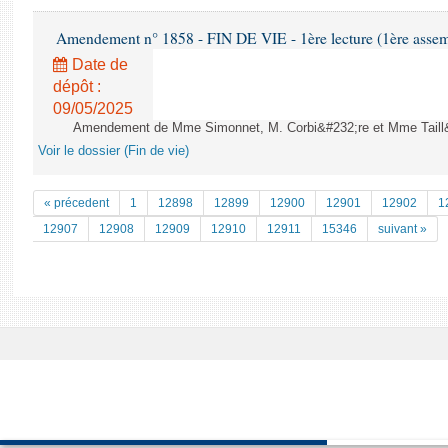
Amendement n° 1858 - FIN DE VIE - 1ère lecture (1ère assemb
Date de
dépôt :
09/05/2025
Amendement de Mme Simonnet, M. Corbi&#232;re et Mme Taill&#2
Voir le dossier (Fin de vie)
« précedent
1
12898
12899
12900
12901
12902
1
12907
12908
12909
12910
12911
15346
suivant »