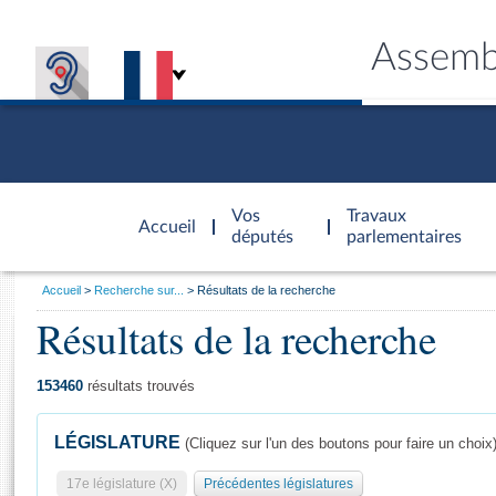
Assemb
Accèder à
la page
Vos
Travaux
Accueil
d'accueil
députés
parlementaires
Vous
Accueil
Recherche sur...
Résultats de la recherche
êtes
Résultats de la recherche
Général
ici
CONNEX
TRAVA
CONNA
DÉC
:
153460
résultats trouvés
LÉGISLATURE
(Cliquez sur l'un des boutons pour faire un choix
17e législature (X)
Précédentes législatures