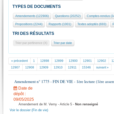
S'id
Présidence
Séance publique
Rôle et pouvoirs de l'Assemblée
Visiter l'Assemblée
TYPES DE DOCUMENTS
Fiches « Connaissance de l’Assemblée »
577 députés
Commissions et autres organes
Visite virtuelle du palais Bourbon
Amendements (122906)
Questions (20252)
Comptes-rendus (3
Organisation de l'Assemblée
Groupes politiques
Europe et International
Assister à une séance
Mot
Propositions (2244)
Rapports (1001)
Textes adoptés (693)
P
Présidence
Conférence des Présidents
Bureau
Collège des Ques
Élections législatives
Contrôle et évaluation
Accès des chercheurs à l’Assemblée
TRI DES RÉSULTATS
Congrès
Les évènements
S'inscrire
Trier par pertinence (X)
Trier par date
Pétitions
Statistiques et chiffres clés
Transparence et déontologie
Vous n'ave
Patrimoine
E
Documents de référence
« précedent
1
12898
12899
12900
12901
12902
1
La Bibliothèque
( Constitution | Règlement de l'Assemblée ... )
Documents parlementaires
12907
12908
12909
12910
12911
15346
suivant »
Les archives
Projets de loi
Contacts et plan d'accès
Amendement n° 1775 - FIN DE VIE - 1ère lecture (1ère assemb
Propositions de loi
Histoire
Photos libres de droit
Amendements
Date de
Juniors
dépôt :
Textes adoptés
Anciennes législatures
09/05/2025
Amendement de M. Verny - Article 5 -
Non renseigné
Liens vers les sites publics
Rapports d'information
Voir le dossier (Fin de vie)