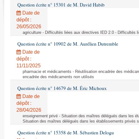
Rapports d'enquête
Question écrite n° 15301 de M. David Habib
Rapports législatifs
Date de
Rapports sur l'application des lois
dépôt :
Baromètre de l’application des lois
26/05/2026
agriculture - Difficultés liées aux directives IED 2.0 - Difficultés
Dossiers législatifs
Question écrite n° 10902 de M. Aurélien Dutremble
Budget et sécurité sociale
Date de
Questions écrites et orales
dépôt :
11/11/2025
Comptes rendus des débats
pharmacie et médicaments - Réutilisation encadrée des médicamen
encadrée des médicaments non utilisés
Question écrite n° 14679 de M. Éric Michoux
Date de
dépôt :
28/04/2026
enseignement privé - Situation des maîtres délégués dans les ét
Situation des maîtres délégués dans les établissements privés s
Question écrite n° 15358 de M. Sébastien Delogu