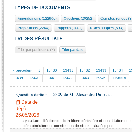
S'id
Présidence
Séance publique
Rôle et pouvoirs de l'Assemblée
Visiter l'Assemblée
TYPES DE DOCUMENTS
Fiches « Connaissance de l’Assemblée »
577 députés
Commissions et autres organes
Visite virtuelle du palais Bourbon
Amendements (122906)
Questions (20252)
Comptes-rendus (3
Organisation de l'Assemblée
Groupes politiques
Europe et International
Assister à une séance
Mot
Propositions (2244)
Rapports (1001)
Textes adoptés (693)
P
Présidence
Conférence des Présidents
Bureau
Collège des Ques
Élections législatives
Contrôle et évaluation
Accès des chercheurs à l’Assemblée
TRI DES RÉSULTATS
Congrès
Les évènements
S'inscrire
Trier par pertinence (X)
Trier par date
Pétitions
Statistiques et chiffres clés
Transparence et déontologie
Vous n'ave
Patrimoine
E
Documents de référence
« précedent
1
13430
13431
13432
13433
13434
1
La Bibliothèque
( Constitution | Règlement de l'Assemblée ... )
Documents parlementaires
13439
13440
13441
13442
13443
15346
suivant »
Les archives
Projets de loi
Contacts et plan d'accès
Question écrite n° 15309 de M. Alexandre Dufosset
Propositions de loi
Histoire
Photos libres de droit
Amendements
Date de
Juniors
dépôt :
Textes adoptés
Anciennes législatures
26/05/2026
agriculture - Résilience de la filière céréalière et constitution de
Liens vers les sites publics
Rapports d'information
filière céréalière et constitution de stocks stratégiques