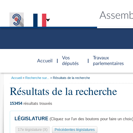
Assemb
Accèder à
la page
Vos
Travaux
Accueil
d'accueil
députés
parlementaires
Vous
Accueil
Recherche sur...
Résultats de la recherche
êtes
Résultats de la recherche
Général
ici
CONNEX
TRAVA
CONNA
DÉC
:
153454
résultats trouvés
LÉGISLATURE
(Cliquez sur l'un des boutons pour faire un choix
17e législature (X)
Précédentes législatures