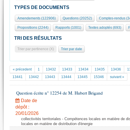
S'id
Présidence
Séance publique
Rôle et pouvoirs de l'Assemblée
Visiter l'Assemblée
TYPES DE DOCUMENTS
Fiches « Connaissance de l’Assemblée »
577 députés
Commissions et autres organes
Visite virtuelle du palais Bourbon
Amendements (122906)
Questions (20252)
Comptes-rendus (3
Organisation de l'Assemblée
Groupes politiques
Europe et International
Assister à une séance
Mot
Propositions (2244)
Rapports (1001)
Textes adoptés (693)
P
Présidence
Conférence des Présidents
Bureau
Collège des Ques
Élections législatives
Contrôle et évaluation
Accès des chercheurs à l’Assemblée
TRI DES RÉSULTATS
Congrès
Les évènements
S'inscrire
Trier par pertinence (X)
Trier par date
Pétitions
Statistiques et chiffres clés
Transparence et déontologie
Vous n'ave
Patrimoine
E
Documents de référence
« précedent
1
13432
13433
13434
13435
13436
1
La Bibliothèque
( Constitution | Règlement de l'Assemblée ... )
Documents parlementaires
13441
13442
13443
13444
13445
15346
suivant »
Les archives
Projets de loi
Contacts et plan d'accès
Question écrite n° 12254 de M. Hubert Brigand
Propositions de loi
Histoire
Photos libres de droit
Amendements
Date de
Juniors
dépôt :
Textes adoptés
Anciennes législatures
20/01/2026
collectivités territoriales - Compétences locales en matière de d
Liens vers les sites publics
Rapports d'information
locales en matière de distribution d'énergie