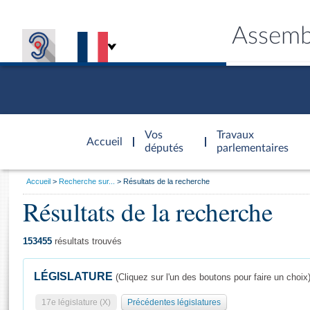
Assemb
Accèder à
la page
Vos
Travaux
Accueil
d'accueil
députés
parlementaires
Vous
Accueil
Recherche sur...
Résultats de la recherche
êtes
Résultats de la recherche
Général
ici
CONNEX
TRAVA
CONNA
DÉC
:
153455
résultats trouvés
LÉGISLATURE
(Cliquez sur l'un des boutons pour faire un choix
17e législature (X)
Précédentes législatures