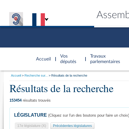
Assemb
Accèder à
la page
Vos
Travaux
Accueil
d'accueil
députés
parlementaires
Vous
Accueil
Recherche sur...
Résultats de la recherche
êtes
Résultats de la recherche
Général
ici
CONNEX
TRAVA
CONNA
DÉC
:
153454
résultats trouvés
LÉGISLATURE
(Cliquez sur l'un des boutons pour faire un choix
17e législature (X)
Précédentes législatures