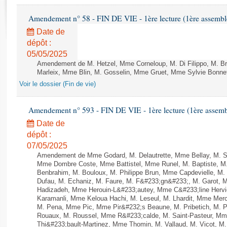
Rapports d'enquête
Rapports législatifs
Amendement n° 58 - FIN DE VIE - 1ère lecture (1ère assemblé
Rapports sur l'application des lois
Date de
Baromètre de l’application des lois
dépôt :
05/05/2025
Amendement de M. Hetzel, Mme Corneloup, M. Di Filippo, M. Bre
Dossiers législatifs
Marleix, Mme Blin, M. Gosselin, Mme Gruet, Mme Sylvie Bonnet e
Budget et sécurité sociale
Voir le dossier (Fin de vie)
Questions écrites et orales
Comptes rendus des débats
Amendement n° 593 - FIN DE VIE - 1ère lecture (1ère assembl
Date de
dépôt :
07/05/2025
Amendement de Mme Godard, M. Delautrette, Mme Bellay, M. Sim
Mme Dombre Coste, Mme Battistel, Mme Runel, M. Baptiste, M
Benbrahim, M. Bouloux, M. Philippe Brun, Mme Capdevielle, M.
Dufau, M. Echaniz, M. Faure, M. F&#233;gn&#233;, M. Garot, 
Hadizadeh, Mme Herouin-L&#233;autey, Mme C&#233;line Herv
Karamanli, Mme Keloua Hachi, M. Leseul, M. Lhardit, Mme Mercie
M. Pena, Mme Pic, Mme Pir&#232;s Beaune, M. Pribetich, M.
Rouaux, M. Roussel, Mme R&#233;calde, M. Saint-Pasteur, Mm
Thi&#233;bault-Martinez, Mme Thomin, M. Vallaud, M. Vicot, M.