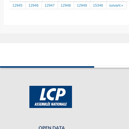
12945
12946
12947
12948
12949
15346
suivant »
OPEN DATA