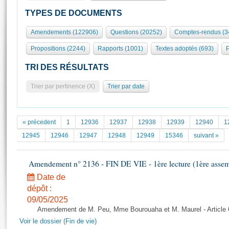
S'id
Présidence
Séance publique
Rôle et pouvoirs de l'Assemblée
Visiter l'Assemblée
TYPES DE DOCUMENTS
Fiches « Connaissance de l’Assemblée »
577 députés
Commissions et autres organes
Visite virtuelle du palais Bourbon
Amendements (122906)
Questions (20252)
Comptes-rendus (3
Organisation de l'Assemblée
Groupes politiques
Europe et International
Assister à une séance
Mot
Propositions (2244)
Rapports (1001)
Textes adoptés (693)
P
Présidence
Conférence des Présidents
Bureau
Collège des Ques
Élections législatives
Contrôle et évaluation
Accès des chercheurs à l’Assemblée
TRI DES RÉSULTATS
Congrès
Les évènements
S'inscrire
Trier par pertinence (X)
Trier par date
Pétitions
Statistiques et chiffres clés
Transparence et déontologie
Vous n'ave
Patrimoine
E
Documents de référence
« précedent
1
12936
12937
12938
12939
12940
1
La Bibliothèque
( Constitution | Règlement de l'Assemblée ... )
Documents parlementaires
12945
12946
12947
12948
12949
15346
suivant »
Les archives
Projets de loi
Contacts et plan d'accès
Amendement n° 2136 - FIN DE VIE - 1ère lecture (1ère assemb
Propositions de loi
Histoire
Photos libres de droit
Amendements
Date de
Juniors
dépôt :
Textes adoptés
Anciennes législatures
09/05/2025
Amendement de M. Peu, Mme Bourouaha et M. Maurel - Article 
Liens vers les sites publics
Rapports d'information
Voir le dossier (Fin de vie)