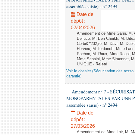
assemblée saisie) - n° 2494
Date de
dépôt :
02/04/2026
Amendement de Mme Garin, M. A
Belluco, M. Ben Cheikh, M. Bite
Corbi&#232;re, M. Davi, M. Dupl
Hervieu, M. Iordanoff, Mme Lae
Pochon, M. Raux, Mme Regol, M
Mme Sebaihi, Mme Simonnet, Mme 
UNIQUE -
Rejeté
Voir le dossier (Sécurisation des ress
garantie)
Amendement n° 7 - SÉCURIS
MONOPARENTALES PAR UNE PENS
assemblée saisie) - n° 2494
Date de
dépôt :
27/03/2026
Amendement de Mme Loir, M. M&