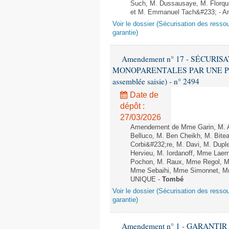
Such, M. Dussausaye, M. Florqu
et M. Emmanuel Tach&#233; - Ar
Voir le dossier (Sécurisation des ress
garantie)
Amendement n° 17 - SÉCURI
MONOPARENTALES PAR UNE PENS
assemblée saisie) - n° 2494
Date de
dépôt :
27/03/2026
Amendement de Mme Garin, M. A
Belluco, M. Ben Cheikh, M. Bite
Corbi&#232;re, M. Davi, M. Dupl
Hervieu, M. Iordanoff, Mme Lae
Pochon, M. Raux, Mme Regol, M
Mme Sebaihi, Mme Simonnet, Mme 
UNIQUE -
Tombé
Voir le dossier (Sécurisation des ress
garantie)
Amendement n° 1 - GARANTI