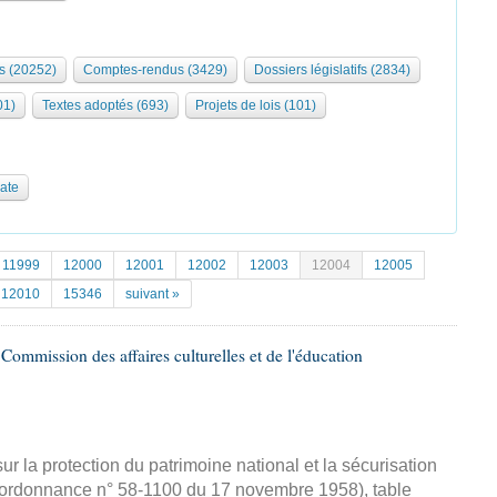
s (20252)
Comptes-rendus (3429)
Dossiers législatifs (2834)
01)
Textes adoptés (693)
Projets de lois (101)
date
11999
12000
12001
12002
12003
12004
12005
12010
15346
suivant »
ommission des affaires culturelles et de l'éducation
ur la protection du patrimoine national et la sécurisation
 l'ordonnance n° 58-1100 du 17 novembre 1958), table