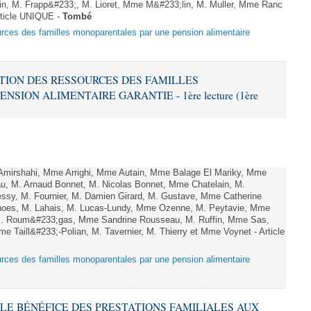
in, M. Frapp&#233;, M. Lioret, Mme M&#233;lin, M. Muller, Mme Ranc
ticle UNIQUE -
Tombé
ources des familles monoparentales par une pension alimentaire
SATION DES RESSOURCES DES FAMILLES
ION ALIMENTAIRE GARANTIE - 1ère lecture (1ère
mirshahi, Mme Arrighi, Mme Autain, Mme Balage El Mariky, Mme
au, M. Arnaud Bonnet, M. Nicolas Bonnet, Mme Chatelain, M.
essy, M. Fournier, M. Damien Girard, M. Gustave, Mme Catherine
rnoes, M. Lahais, M. Lucas-Lundy, Mme Ozenne, M. Peytavie, Mme
. Roum&#233;gas, Mme Sandrine Rousseau, M. Ruffin, Mme Sas,
Taill&#233;-Polian, M. Tavernier, M. Thierry et Mme Voynet - Article
ources des familles monoparentales par une pension alimentaire
R LE BÉNÉFICE DES PRESTATIONS FAMILIALES AUX