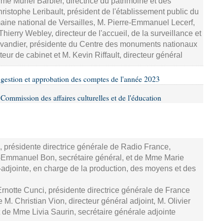
Mme Muriel Barbier, directrice du patrimoine et des
hristophe Leribault, président de l'établissement public du
ine national de Versailles, M. Pierre-Emmanuel Lecerf,
Thierry Webley, directeur de l'accueil, de la surveillance et
avandier, présidente du Centre des monuments nationaux
teur de cabinet et M. Kevin Riffault, directeur général
la gestion et approbation des comptes de l'année 2023
ommission des affaires culturelles et de l'éducation
, présidente directrice générale de Radio France,
Emmanuel Bon, secrétaire général, et de Mme Marie
-adjointe, en charge de la production, des moyens et des
rnotte Cunci, présidente directrice générale de France
. Christian Vion, directeur général adjoint, M. Olivier
t de Mme Livia Saurin, secrétaire générale adjointe