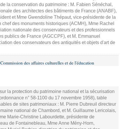
 de la conservation du patrimoine : M. Fabien Sénéchal,
ationale des architectes des bâtiments de France (ANABF),
sident et Mme Gwendoline Thépaut, vice-présidente de la
en chef des monuments historiques (ACMH), Mme Rachel
iation nationale des conservateurs et des professionnels
nes publics de France (AGCCPF), et M. Emmanuel
iation des conservateurs des antiquités et objets d'art de
ommission des affaires culturelles et de l'éducation
ur la protection du patrimoine national et la sécurisation
 l'ordonnance n° 58-1100 du 17 novembre 1958), table
bles de sites patrimoniaux : M. Pierre Dubreuil directeur
maine national de Chambord, et M. Guillaume Lericolais,
Mme Marie-Christine Labourdette, présidente de
hâteau de Fontainebleau, Mme Anne Mény-Horn,