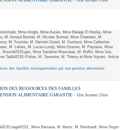
mirshahi, Mme Arrighi, Mme Autain, Mme Balage El Mariky, Mme
au, M. Arnaud Bonnet, M. Nicolas Bonnet, Mme Chatelain, M.
essy, M. Fournier, M. Damien Girard, M. Gustave, Mme Catherine
rnoes, M. Lahais, M. Lucas-Lundy, Mme Ozenne, M. Peytavie, Mme
. Roum&#233;gas, Mme Sandrine Rousseau, M. Ruffin, Mme Sas,
Taill&#233;-Polian, M. Tavernier, M. Thierry et Mme Voynet - Article
ources des familles monoparentales par une pension alimentaire
ATION DES RESSOURCES DES FAMILLES
ION ALIMENTAIRE GARANTIE - 1ère lecture (1ère
#233;nag&#233;, Mme Bamana, M. Bentz, M. Bernhardt, Mme Dogor-