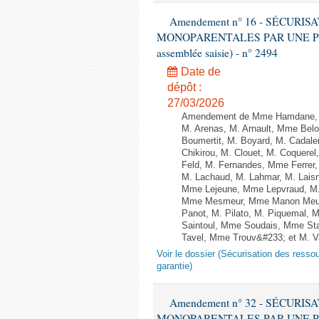
Amendement n° 16 - SÉCURI
MONOPARENTALES PAR UNE PENS
assemblée saisie) - n° 2494
Date de
dépôt :
27/03/2026
Amendement de Mme Hamdane, M
M. Arenas, M. Arnault, Mme Belo
Boumertit, M. Boyard, M. Cadal
Chikirou, M. Clouet, M. Coquer
Feld, M. Fernandes, Mme Ferrer,
M. Lachaud, M. Lahmar, M. Lais
Mme Lejeune, Mme Lepvraud, M.
Mme Mesmeur, Mme Manon Meuni
Panot, M. Pilato, M. Piquemal, 
Saintoul, Mme Soudais, Mme Sta
Tavel, Mme Trouv&#233; et M. Va
Voir le dossier (Sécurisation des ress
garantie)
Amendement n° 32 - SÉCURI
MONOPARENTALES PAR UNE PENS