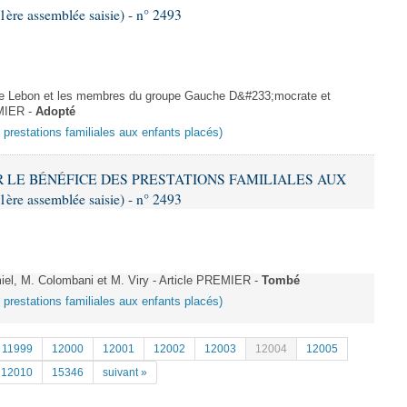
re assemblée saisie) - n° 2493
Lebon et les membres du groupe Gauche D&#233;mocrate et
EMIER -
Adopté
s prestations familiales aux enfants placés)
IR LE BÉNÉFICE DES PRESTATIONS FAMILIALES AUX
re assemblée saisie) - n° 2493
, M. Colombani et M. Viry - Article PREMIER -
Tombé
s prestations familiales aux enfants placés)
11999
12000
12001
12002
12003
12004
12005
12010
15346
suivant »