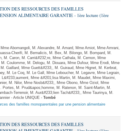
SATION DES RESSOURCES DES FAMILLES
ION ALIMENTAIRE GARANTIE - 1ère lecture (1ère
me Abomangoli, M. Alexandre, M. Amard, Mme Amiot, Mme Amrani,
uassa-Cherifi, M. Bernalicis, M. Bex, M. Bilongo, M. Bompard, M.
en, M. Caron, M. Carri&#232;re, Mme Cathala, M. Cernon, Mme
el, M. Coulomme, M. Delogu, M. Diouara, Mme Dufour, Mme Erodi, Mme
 M. Gaillard, Mme Guett&#233;, M. Guiraud, Mme Hignet, M. Kerbrat,
ney, M. Le Coq, M. Le Gall, Mme Leboucher, M. Legavre, Mme Legrain,
 L&#233;aument, Mme &#201;lisa Martin, M. Maudet, Mme Maximi,
er, M. Nilor, Mme Nosb&#233;, Mme Obono, Mme Oziol, Mme
M. Portes, M. Prud&apos;homme, M. Ratenon, M. Saint-Martin, M.
mbach-Terrenoir, M. Aur&#233;lien Tach&#233;, Mme Taurinya, M.
nnier - Article UNIQUE -
Tombé
ources des familles monoparentales par une pension alimentaire
SATION DES RESSOURCES DES FAMILLES
ION ALIMENTAIRE GARANTIE - 1ère lecture (1ère