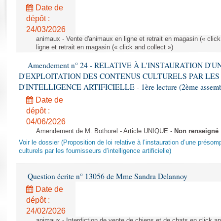
Rapports d'enquête
Date de
Rapports législatifs
dépôt :
Rapports sur l'application des lois
24/03/2026
Baromètre de l’application des lois
animaux - Vente d'animaux en ligne et retrait en magasin (« click
ligne et retrait en magasin (« click and collect »)
Amendement n° 24 - RELATIVE À L'INSTAURATION D'
Dossiers législatifs
D'EXPLOITATION DES CONTENUS CULTURELS PAR LES
Budget et sécurité sociale
D'INTELLIGENCE ARTIFICIELLE - 1ère lecture (2ème assemblé
Questions écrites et orales
Date de
Comptes rendus des débats
dépôt :
04/06/2026
Amendement de M. Bothorel - Article UNIQUE -
Non renseigné
Voir le dossier (Proposition de loi relative à l’instauration d’une présom
culturels par les fournisseurs d’intelligence artificielle)
Question écrite n° 13056 de Mme Sandra Delannoy
Date de
dépôt :
24/02/2026
animaux - Interdiction de vente de chiens et de chats en click and