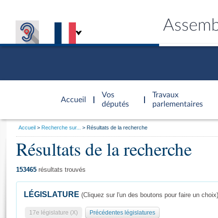
Assemb
Accèder à
la page
Vos
Travaux
Accueil
d'accueil
députés
parlementaires
Vous
Accueil
Recherche sur...
Résultats de la recherche
êtes
Résultats de la recherche
Général
ici
CONNEX
TRAVA
CONNA
DÉC
:
153465
résultats trouvés
LÉGISLATURE
(Cliquez sur l'un des boutons pour faire un choix
17e législature (X)
Précédentes législatures