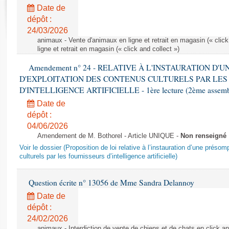
Rapports d'enquête
Date de
Rapports législatifs
dépôt :
Rapports sur l'application des lois
24/03/2026
Baromètre de l’application des lois
animaux - Vente d'animaux en ligne et retrait en magasin (« click
ligne et retrait en magasin (« click and collect »)
Amendement n° 24 - RELATIVE À L'INSTAURATION D'
Dossiers législatifs
D'EXPLOITATION DES CONTENUS CULTURELS PAR LES
Budget et sécurité sociale
D'INTELLIGENCE ARTIFICIELLE - 1ère lecture (2ème assemblé
Questions écrites et orales
Date de
Comptes rendus des débats
dépôt :
04/06/2026
Amendement de M. Bothorel - Article UNIQUE -
Non renseigné
Voir le dossier (Proposition de loi relative à l’instauration d’une présom
culturels par les fournisseurs d’intelligence artificielle)
Question écrite n° 13056 de Mme Sandra Delannoy
Date de
dépôt :
24/02/2026
animaux - Interdiction de vente de chiens et de chats en click and