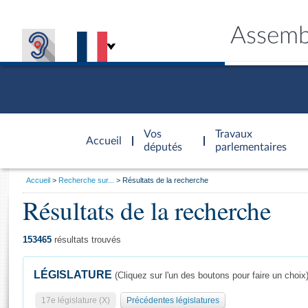
Assemb
Accèder à
la page
Vos
Travaux
Accueil
d'accueil
députés
parlementaires
Vous
Accueil
Recherche sur...
Résultats de la recherche
êtes
Résultats de la recherche
Général
ici
CONNEX
TRAVA
CONNA
DÉC
:
153465
résultats trouvés
LÉGISLATURE
(Cliquez sur l'un des boutons pour faire un choix
17e législature (X)
Précédentes législatures