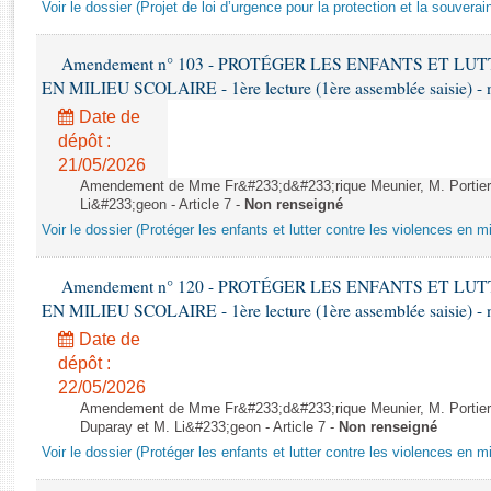
Rapports d'enquête
Voir le dossier (Projet de loi d’urgence pour la protection et la souverai
Rapports législatifs
Rapports sur l'application des lois
Amendement n° 103 - PROTÉGER LES ENFANTS ET L
EN MILIEU SCOLAIRE - 1ère lecture (1ère assemblée saisie) - 
Baromètre de l’application des lois
Date de
dépôt :
Dossiers législatifs
21/05/2026
Budget et sécurité sociale
Amendement de Mme Fr&#233;d&#233;rique Meunier, M. Portier
Questions écrites et orales
Li&#233;geon - Article 7 -
Non renseigné
Voir le dossier (Protéger les enfants et lutter contre les violences en mi
Comptes rendus des débats
Amendement n° 120 - PROTÉGER LES ENFANTS ET L
EN MILIEU SCOLAIRE - 1ère lecture (1ère assemblée saisie) - 
Date de
dépôt :
22/05/2026
Amendement de Mme Fr&#233;d&#233;rique Meunier, M. Portier,
Duparay et M. Li&#233;geon - Article 7 -
Non renseigné
Voir le dossier (Protéger les enfants et lutter contre les violences en mi