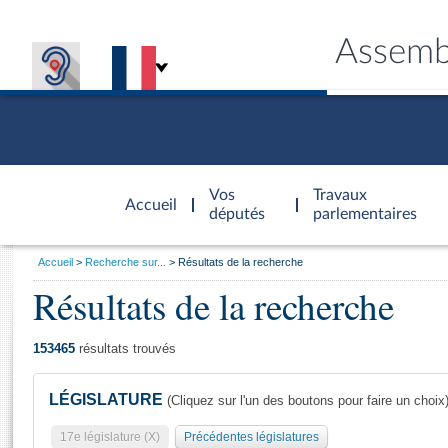
Assemb
Accèder à
la page
Vos
Travaux
Accueil
d'accueil
députés
parlementaires
Vous
Accueil
Recherche sur...
Résultats de la recherche
êtes
Résultats de la recherche
Général
ici
CONNEX
TRAVA
CONNA
DÉC
:
153465
résultats trouvés
LÉGISLATURE
(Cliquez sur l'un des boutons pour faire un choix
17e législature (X)
Précédentes législatures