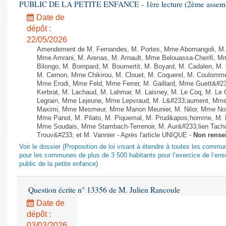
PUBLIC DE LA PETITE ENFANCE - 1ère lecture (2ème assemblé
Date de
dépôt :
22/05/2026
Amendement de M. Fernandes, M. Portes, Mme Abomangoli, M.
Mme Amrani, M. Arenas, M. Arnault, Mme Belouassa-Cherifi, Mme
Bilongo, M. Bompard, M. Boumertit, M. Boyard, M. Cadalen, M.
M. Cernon, Mme Chikirou, M. Clouet, M. Coquerel, M. Coulomme
Mme Erodi, Mme Feld, Mme Ferrer, M. Gaillard, Mme Guett&#
Kerbrat, M. Lachaud, M. Lahmar, M. Laisney, M. Le Coq, M. Le
Legrain, Mme Lejeune, Mme Lepvraud, M. L&#233;aument, Mme
Maximi, Mme Mesmeur, Mme Manon Meunier, M. Nilor, Mme N
Mme Panot, M. Pilato, M. Piquemal, M. Prud&apos;homme, M. Ra
Mme Soudais, Mme Stambach-Terrenoir, M. Aur&#233;lien Tach
Trouv&#233; et M. Vannier - Après l'article UNIQUE -
Non rense
Voir le dossier (Proposition de loi visant à étendre à toutes les comm
pour les communes de plus de 3 500 habitants pour l’exercice de l’e
public de la petite enfance)
Question écrite n° 13356 de M. Julien Rancoule
Date de
dépôt :
03/03/2026