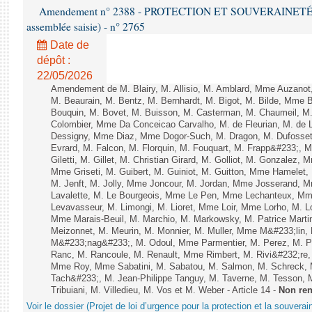
Amendement n° 2388 - PROTECTION ET SOUVERAINETÉ AG
assemblée saisie) - n° 2765
Date de
dépôt :
22/05/2026
Amendement de M. Blairy, M. Allisio, M. Amblard, Mme Auzanot
M. Beaurain, M. Bentz, M. Bernhardt, M. Bigot, M. Bilde, Mme 
Bouquin, M. Bovet, M. Buisson, M. Casterman, M. Chaumeil, M
Colombier, Mme Da Conceicao Carvalho, M. de Fleurian, M. de
Dessigny, Mme Diaz, Mme Dogor-Such, M. Dragon, M. Dufosset
Evrard, M. Falcon, M. Florquin, M. Fouquart, M. Frapp&#233;, 
Giletti, M. Gillet, M. Christian Girard, M. Golliot, M. Gonzalez
Mme Griseti, M. Guibert, M. Guiniot, M. Guitton, Mme Hamelet, 
M. Jenft, M. Jolly, Mme Joncour, M. Jordan, Mme Josserand, 
Lavalette, M. Le Bourgeois, Mme Le Pen, Mme Lechanteux, M
Levavasseur, M. Limongi, M. Lioret, Mme Loir, Mme Lorho, M. Lo
Mme Marais-Beuil, M. Marchio, M. Markowsky, M. Patrice Marti
Meizonnet, M. Meurin, M. Monnier, M. Muller, Mme M&#233;li
M&#233;nag&#233;, M. Odoul, Mme Parmentier, M. Perez, M. P
Ranc, M. Rancoule, M. Renault, Mme Rimbert, M. Rivi&#232;re
Mme Roy, Mme Sabatini, M. Sabatou, M. Salmon, M. Schreck,
Tach&#233;, M. Jean-Philippe Tanguy, M. Taverne, M. Tesson, M
Tribuiani, M. Villedieu, M. Vos et M. Weber - Article 14 -
Non re
Voir le dossier (Projet de loi d’urgence pour la protection et la souverai