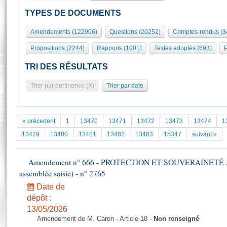
S'id
Présidence
Séance publique
Rôle et pouvoirs de l'Assemblée
Visiter l'Assemblée
TYPES DE DOCUMENTS
Fiches « Connaissance de l’Assemblée »
577 députés
Commissions et autres organes
Visite virtuelle du palais Bourbon
Amendements (122906)
Questions (20252)
Comptes-rendus (3
Organisation de l'Assemblée
Groupes politiques
Europe et International
Assister à une séance
Mot
Propositions (2244)
Rapports (1001)
Textes adoptés (693)
P
Présidence
Conférence des Présidents
Bureau
Collège des Ques
Élections législatives
Contrôle et évaluation
Accès des chercheurs à l’Assemblée
TRI DES RÉSULTATS
Congrès
Les évènements
S'inscrire
Trier par pertinence (X)
Trier par date
Pétitions
Statistiques et chiffres clés
Transparence et déontologie
Vous n'ave
Patrimoine
E
Documents de référence
« précedent
1
13470
13471
13472
13473
13474
1
La Bibliothèque
( Constitution | Règlement de l'Assemblée ... )
Documents parlementaires
13479
13480
13481
13482
13483
15347
suivant »
Les archives
Projets de loi
Contacts et plan d'accès
Amendement n° 666 - PROTECTION ET SOUVERAINETÉ AGR
Propositions de loi
Histoire
assemblée saisie) - n° 2765
Photos libres de droit
Amendements
Juniors
Date de
Textes adoptés
Anciennes législatures
dépôt :
13/05/2026
Liens vers les sites publics
Rapports d'information
Amendement de M. Caron - Article 18 -
Non renseigné