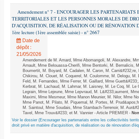
Amendement n° 7 - ENCOURAGER LES PARTENARIATS
TERRITORIALES ET LES PERSONNES MORALES DE DRO
D'ACQUISITION, DE RÉALISATION OU DE RÉNOVATION 
1ère lecture (1ère assemblée saisie) - n° 2667
Date de
dépôt :
21/05/2026
Amendement de M. Amard, Mme Abomangoli, M. Alexandre, Mme
Arnault, Mme Belouassa-Cherifi, Mme Bentorki, M. Bernalicis, 
Boumertit, M. Boyard, M. Cadalen, M. Caron, M. Carri&#232;re
Chikirou, M. Clouet, M. Coquerel, M. Coulomme, M. Delogu, M
Feld, M. Fernandes, Mme Ferrer, M. Gaillard, Mme Guett&#23
Kerbrat, M. Lachaud, M. Lahmar, M. Laisney, M. Le Coq, M. Le
Legrain, Mme Lejeune, Mme Lepvraud, M. L&#233;aument, Mme
Maximi, Mme Mesmeur, Mme Manon Meunier, M. Nilor, Mme N
Mme Panot, M. Pilato, M. Piquemal, M. Portes, M. Prud&apos;h
M. Saintoul, Mme Soudais, Mme Stambach-Terrenoir, M. Aur&#2
Tavel, Mme Trouv&#233; et M. Vannier - Article PREMIER -
Non
Voir le dossier (Encourager les partenariats entre les collectivités terr
droit privé en matière d'acquisition, de réalisation ou de rénovation d'é