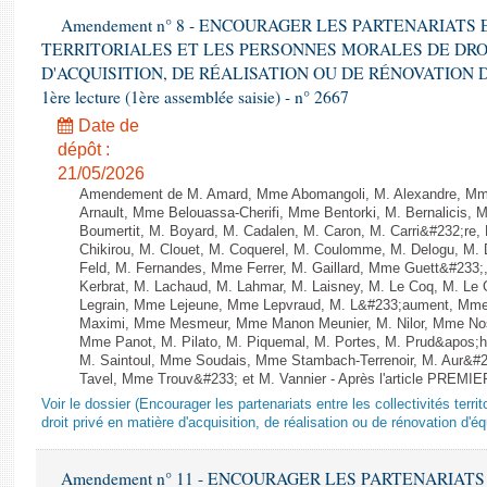
Amendement n° 8 - ENCOURAGER LES PARTENARIATS
TERRITORIALES ET LES PERSONNES MORALES DE DRO
D'ACQUISITION, DE RÉALISATION OU DE RÉNOVATION 
1ère lecture (1ère assemblée saisie) - n° 2667
Date de
dépôt :
21/05/2026
Amendement de M. Amard, Mme Abomangoli, M. Alexandre, Mme
Arnault, Mme Belouassa-Cherifi, Mme Bentorki, M. Bernalicis, 
Boumertit, M. Boyard, M. Cadalen, M. Caron, M. Carri&#232;re
Chikirou, M. Clouet, M. Coquerel, M. Coulomme, M. Delogu, M
Feld, M. Fernandes, Mme Ferrer, M. Gaillard, Mme Guett&#23
Kerbrat, M. Lachaud, M. Lahmar, M. Laisney, M. Le Coq, M. Le
Legrain, Mme Lejeune, Mme Lepvraud, M. L&#233;aument, Mme
Maximi, Mme Mesmeur, Mme Manon Meunier, M. Nilor, Mme N
Mme Panot, M. Pilato, M. Piquemal, M. Portes, M. Prud&apos;h
M. Saintoul, Mme Soudais, Mme Stambach-Terrenoir, M. Aur&#2
Tavel, Mme Trouv&#233; et M. Vannier - Après l'article PREMIE
Voir le dossier (Encourager les partenariats entre les collectivités terr
droit privé en matière d'acquisition, de réalisation ou de rénovation d'é
Amendement n° 11 - ENCOURAGER LES PARTENARIAT