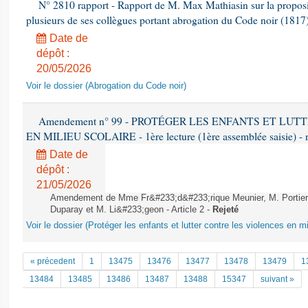
N° 2810 rapport - Rapport de M. Max Mathiasin sur la proposi
plusieurs de ses collègues portant abrogation du Code noir (1817)
Date de
dépôt :
20/05/2026
Voir le dossier (Abrogation du Code noir)
Amendement n° 99 - PROTÉGER LES ENFANTS ET LU
EN MILIEU SCOLAIRE - 1ère lecture (1ère assemblée saisie) - 
Date de
dépôt :
21/05/2026
Amendement de Mme Fr&#233;d&#233;rique Meunier, M. Portier,
Duparay et M. Li&#233;geon - Article 2 -
Rejeté
Voir le dossier (Protéger les enfants et lutter contre les violences en mi
« précedent
1
13475
13476
13477
13478
13479
1
13484
13485
13486
13487
13488
15347
suivant »