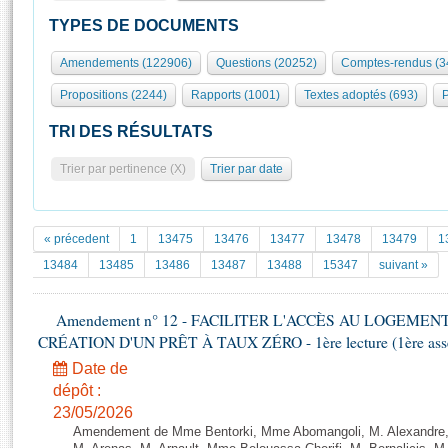
S'id
Présidence
Séance publique
Rôle et pouvoirs de l'Assemblée
Visiter l'Assemblée
TYPES DE DOCUMENTS
Fiches « Connaissance de l’Assemblée »
577 députés
Commissions et autres organes
Visite virtuelle du palais Bourbon
Amendements (122906)
Questions (20252)
Comptes-rendus (3
Organisation de l'Assemblée
Groupes politiques
Europe et International
Assister à une séance
Mot
Propositions (2244)
Rapports (1001)
Textes adoptés (693)
P
Présidence
Conférence des Présidents
Bureau
Collège des Ques
Élections législatives
Contrôle et évaluation
Accès des chercheurs à l’Assemblée
TRI DES RÉSULTATS
Congrès
Les évènements
S'inscrire
Trier par pertinence (X)
Trier par date
Pétitions
Statistiques et chiffres clés
Transparence et déontologie
Vous n'ave
Patrimoine
E
Documents de référence
« précedent
1
13475
13476
13477
13478
13479
1
La Bibliothèque
( Constitution | Règlement de l'Assemblée ... )
Documents parlementaires
13484
13485
13486
13487
13488
15347
suivant »
Les archives
Projets de loi
Contacts et plan d'accès
Amendement n° 12 - FACILITER L'ACCÈS AU LOGEMEN
Propositions de loi
Histoire
CRÉATION D'UN PRÊT À TAUX ZÉRO - 1ère lecture (1ère assem
Photos libres de droit
Amendements
Juniors
Date de
Textes adoptés
Anciennes législatures
dépôt :
23/05/2026
Liens vers les sites publics
Rapports d'information
Amendement de Mme Bentorki, Mme Abomangoli, M. Alexandre