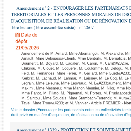
Amendement n° 2 - ENCOURAGER LES PARTENARIATS
TERRITORIALES ET LES PERSONNES MORALES DE DRO
D'ACQUISITION, DE RÉALISATION OU DE RÉNOVATION 
1ère lecture (1ère assemblée saisie) - n° 2667
Date de
dépôt :
21/05/2026
Amendement de M. Amard, Mme Abomangoli, M. Alexandre, Mme
Arnault, Mme Belouassa-Cherifi, Mme Bentorki, M. Bernalicis, 
Boumertit, M. Boyard, M. Cadalen, M. Caron, M. Carri&#232;re
Chikirou, M. Clouet, M. Coquerel, M. Coulomme, M. Delogu, M
Feld, M. Fernandes, Mme Ferrer, M. Gaillard, Mme Guett&#23
Kerbrat, M. Lachaud, M. Lahmar, M. Laisney, M. Le Coq, M. Le
Legrain, Mme Lejeune, Mme Lepvraud, M. L&#233;aument, Mme
Maximi, Mme Mesmeur, Mme Manon Meunier, M. Nilor, Mme N
Mme Panot, M. Pilato, M. Piquemal, M. Portes, M. Prud&apos;h
M. Saintoul, Mme Soudais, Mme Stambach-Terrenoir, M. Aur&#2
Tavel, Mme Trouv&#233; et M. Vannier - Article PREMIER -
Non
Voir le dossier (Encourager les partenariats entre les collectivités terr
droit privé en matière d'acquisition, de réalisation ou de rénovation d'é
Amendement n° 1339 - PROTECTION ET SOUVERAINETÉ AG