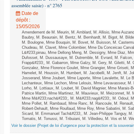
assemblée saisie) - n° 2765
Date de
dépôt :
15/05/2026
Amendement de M. Meurin, M. Amblard, M. Allisio, Mme Auzano
Baubry, M. Beaurain, M. Bentz, M. Bernhardt, M. Bigot, M. Bilde
M. Boulogne, Mme Bouquin, M. Bovet, M. Buisson, M. Casterm
Chudeau, M. Clavet, Mme Colombier, Mme Da Conceicao Carvalh
L&#233;pinau, Mme Dellong Meng, M. Dessigny, Mme Diaz, Mm
Dufosset, M. Dussausaye, M. Dutremble, M. Evrard, M. Falcon, 
Frapp&#233;, M. Gabarron, Mme Galzy, M. Gery, M. Giletti, M. Gil
Gonzalez, Mme Florence Goulet, Mme Grangier, Mme Griseti, M.
Hamelet, M. Houssin, M. Humbert, M. Jacobelli, M. Jenft, M. J
Josserand, Mme Joubert, Mme Laporte, Mme Lavalette, M. Le
Lechanteux, Mme Lechon, Mme Lelouis, Mme Levavasseur, M. L
Lorho, M. Lottiaux, M. Loubet, M. David Magnier, Mme Marais-B
Patrice Martin, Mme Martinez, M. Mauvieux, M. Meizonnet, M. 
Mme M&#233;nach&#233;, M. M&#233;nag&#233;, M. Odoul, Mme
Mme Pollet, M. Rambaud, Mme Ranc, M. Rancoule, M. Renault
Robert-Dehault, Mme Roullaud, Mme Roy, Mme Sabatini, M. Sa
Sicard, M. Emmanuel Tach&#233;, M. Jean-Philippe Tanguy, M. 
Tomatis, M. Tonussi, M. Tribuiani, M. Villedieu, M. Vos et M. Web
Voir le dossier (Projet de loi d’urgence pour la protection et la souverai