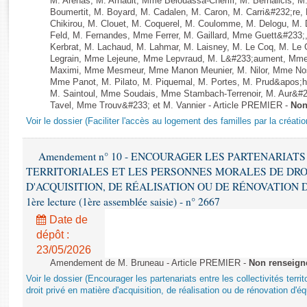
M. Arenas, M. Arnault, Mme Belouassa-Cherifi, M. Bernalicis, 
Rapports d'enquête
Boumertit, M. Boyard, M. Cadalen, M. Caron, M. Carri&#232;re
Rapports législatifs
Chikirou, M. Clouet, M. Coquerel, M. Coulomme, M. Delogu, M
Feld, M. Fernandes, Mme Ferrer, M. Gaillard, Mme Guett&#23
Rapports sur l'application des lois
Kerbrat, M. Lachaud, M. Lahmar, M. Laisney, M. Le Coq, M. Le
Baromètre de l’application des lois
Legrain, Mme Lejeune, Mme Lepvraud, M. L&#233;aument, Mme
Maximi, Mme Mesmeur, Mme Manon Meunier, M. Nilor, Mme N
Mme Panot, M. Pilato, M. Piquemal, M. Portes, M. Prud&apos;h
Dossiers législatifs
M. Saintoul, Mme Soudais, Mme Stambach-Terrenoir, M. Aur&#2
Tavel, Mme Trouv&#233; et M. Vannier - Article PREMIER -
Non
Budget et sécurité sociale
Voir le dossier (Faciliter l'accès au logement des familles par la créatio
Questions écrites et orales
Comptes rendus des débats
Amendement n° 10 - ENCOURAGER LES PARTENARIAT
TERRITORIALES ET LES PERSONNES MORALES DE DRO
D'ACQUISITION, DE RÉALISATION OU DE RÉNOVATION 
1ère lecture (1ère assemblée saisie) - n° 2667
Date de
dépôt :
23/05/2026
Amendement de M. Bruneau - Article PREMIER -
Non renseign
Voir le dossier (Encourager les partenariats entre les collectivités terr
droit privé en matière d'acquisition, de réalisation ou de rénovation d'é