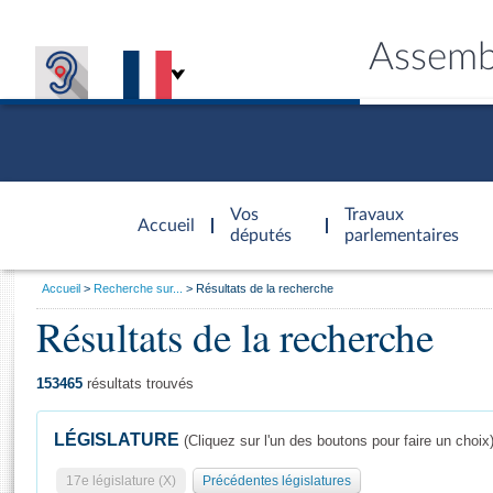
Assemb
Accèder à
la page
Vos
Travaux
Accueil
d'accueil
députés
parlementaires
Vous
Accueil
Recherche sur...
Résultats de la recherche
êtes
Résultats de la recherche
Général
ici
CONNEX
TRAVA
CONNA
DÉC
:
153465
résultats trouvés
LÉGISLATURE
(Cliquez sur l'un des boutons pour faire un choix
17e législature (X)
Précédentes législatures