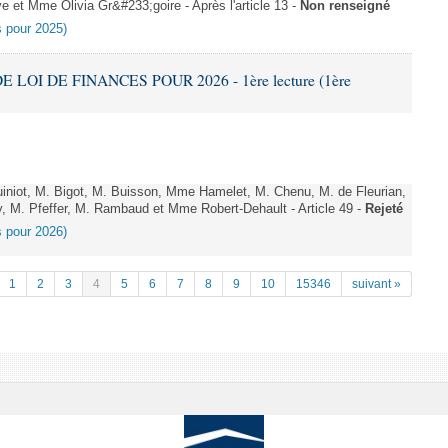
et Mme Olivia Gr&#233;goire - Après l'article 13 -
Non renseigné
es pour 2025)
E LOI DE FINANCES POUR 2026 - 1ère lecture (1ère
niot, M. Bigot, M. Buisson, Mme Hamelet, M. Chenu, M. de Fleurian,
, M. Pfeffer, M. Rambaud et Mme Robert-Dehault - Article 49 -
Rejeté
es pour 2026)
1
2
3
4
5
6
7
8
9
10
15346
suivant »