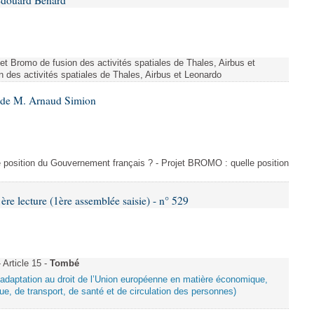
Édouard Bénard
ojet Bromo de fusion des activités spatiales de Thales, Airbus et
n des activités spatiales de Thales, Airbus et Leonardo
6 de M. Arnaud Simion
e position du Gouvernement français ? - Projet BROMO : quelle position
 lecture (1ère assemblée saisie) - n° 529
Article 15 -
Tombé
d’adaptation au droit de l’Union européenne en matière économique,
ue, de transport, de santé et de circulation des personnes)