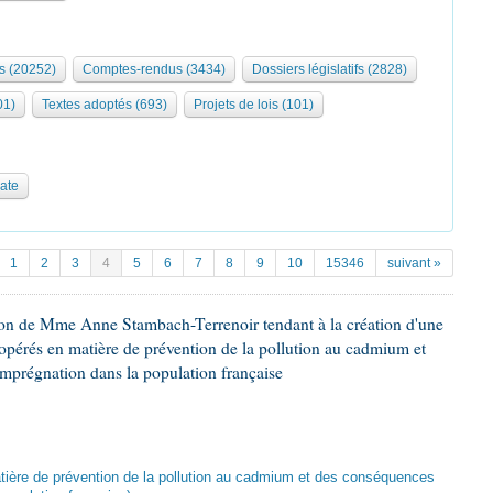
s (20252)
Comptes-rendus (3434)
Dossiers législatifs (2828)
01)
Textes adoptés (693)
Projets de lois (101)
date
1
2
3
4
5
6
7
8
9
10
15346
suivant »
ion de Mme Anne Stambach-Terrenoir tendant à la création d'une
opérés en matière de prévention de la pollution au cadmium et
imprégnation dans la population française
atière de prévention de la pollution au cadmium et des conséquences