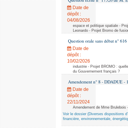
Question écrite n° 17526 de M. 
Date de
dépôt :
04/08/2026
espace et politique spatiale - Pr
Leonardo - Projet Bromo de fusio
Question orale sans débat n° 61
Date de
dépôt :
10/02/2026
industrie - Projet BROMO : quell
du Gouvernement français ?
Amendement n° 8 - DDADUE - 1ère
Date de
dépôt :
22/11/2024
Amendement de Mme Brulebois - 
Voir le dossier (Diverses dispositions 
financière, environnementale, énergétiq