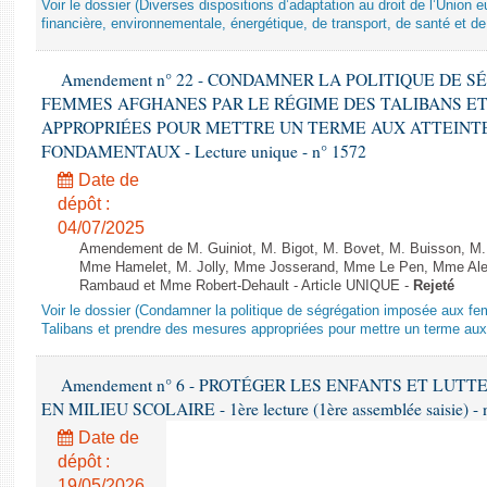
Voir le dossier (Diverses dispositions d’adaptation au droit de l’Unio
financière, environnementale, énergétique, de transport, de santé et de
Amendement n° 22 - CONDAMNER LA POLITIQUE DE 
FEMMES AFGHANES PAR LE RÉGIME DES TALIBANS E
APPROPRIÉES POUR METTRE UN TERME AUX ATTEINTE
FONDAMENTAUX - Lecture unique - n° 1572
Date de
dépôt :
04/07/2025
Amendement de M. Guiniot, M. Bigot, M. Bovet, M. Buisson, M.
Mme Hamelet, M. Jolly, Mme Josserand, Mme Le Pen, Mme Alex
Rambaud et Mme Robert-Dehault - Article UNIQUE -
Rejeté
Voir le dossier (Condamner la politique de ségrégation imposée aux f
Talibans et prendre des mesures appropriées pour mettre un terme aux 
Amendement n° 6 - PROTÉGER LES ENFANTS ET LUT
EN MILIEU SCOLAIRE - 1ère lecture (1ère assemblée saisie) - 
Date de
dépôt :
19/05/2026