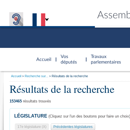
Assemb
Accèder à
la page
Vos
Travaux
Accueil
d'accueil
députés
parlementaires
Vous
Accueil
Recherche sur...
Résultats de la recherche
êtes
Résultats de la recherche
Général
ici
CONNEX
TRAVA
CONNA
DÉC
:
153465
résultats trouvés
LÉGISLATURE
(Cliquez sur l'un des boutons pour faire un choix
17e législature (X)
Précédentes législatures