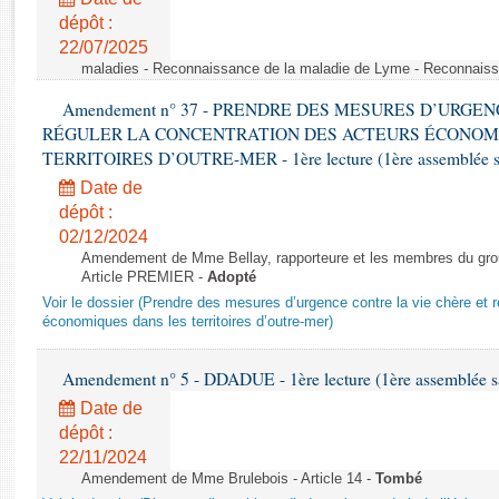
Rapports d'enquête
dépôt :
Rapports législatifs
22/07/2025
Rapports sur l'application des lois
maladies - Reconnaissance de la maladie de Lyme - Reconnais
Baromètre de l’application des lois
Amendement n° 37 - PRENDRE DES MESURES D’URGE
RÉGULER LA CONCENTRATION DES ACTEURS ÉCONOM
Dossiers législatifs
TERRITOIRES D’OUTRE-MER - 1ère lecture (1ère assemblée sai
Budget et sécurité sociale
Date de
Questions écrites et orales
dépôt :
02/12/2024
Comptes rendus des débats
Amendement de Mme Bellay, rapporteure et les membres du grou
Article PREMIER -
Adopté
Voir le dossier (Prendre des mesures d’urgence contre la vie chère et r
économiques dans les territoires d’outre-mer)
Amendement n° 5 - DDADUE - 1ère lecture (1ère assemblée sai
Date de
dépôt :
22/11/2024
Amendement de Mme Brulebois - Article 14 -
Tombé