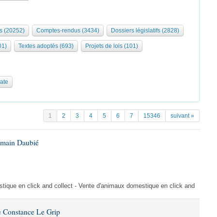
s (20252)
Comptes-rendus (3434)
Dossiers législatifs (2828)
01)
Textes adoptés (693)
Projets de lois (101)
date
1
2
3
4
5
6
7
15346
suivant »
omain Daubié
ique en click and collect - Vente d'animaux domestique en click and
 Constance Le Grip