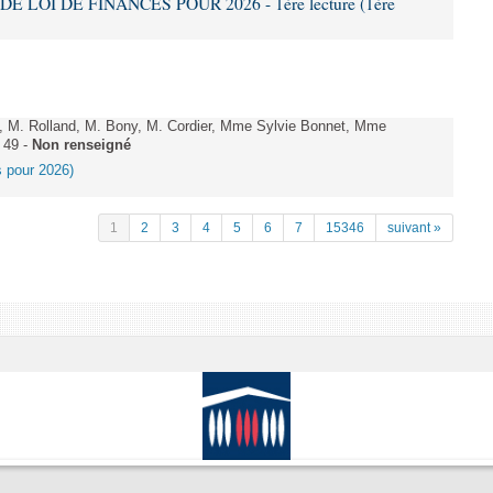
DE LOI DE FINANCES POUR 2026 - 1ère lecture (1ère
 M. Rolland, M. Bony, M. Cordier, Mme Sylvie Bonnet, Mme
 49 -
Non renseigné
es pour 2026)
1
2
3
4
5
6
7
15346
suivant »