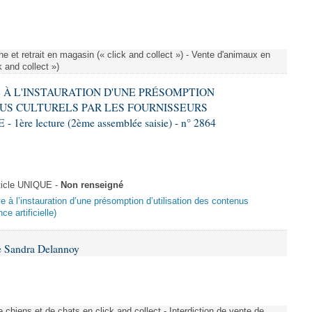
e et retrait en magasin (« click and collect ») - Vente d'animaux en
k and collect »)
VE À L'INSTAURATION D'UNE PRÉSOMPTION
US CULTURELS PAR LES FOURNISSEURS
re lecture (2ème assemblée saisie) - n° 2864
ticle UNIQUE -
Non renseigné
ive à l’instauration d’une présomption d’utilisation des contenus
ce artificielle)
e Sandra Delannoy
 chiens et de chats en click and collect - Interdiction de vente de