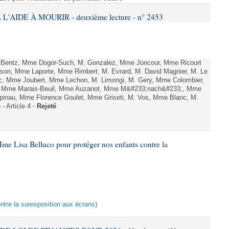
L'AIDE À MOURIR - deuxième lecture - n° 2453
. Bentz, Mme Dogor-Such, M. Gonzalez, Mme Joncour, Mme Ricourt
Tesson, Mme Laporte, Mme Rimbert, M. Evrard, M. David Magnier, M. Le
c, Mme Joubert, Mme Lechon, M. Limongi, M. Gery, Mme Colombier,
rd, Mme Marais-Beuil, Mme Auzanot, Mme M&#233;nach&#233;, Mme
;pinau, Mme Florence Goulet, Mme Griseti, M. Vos, Mme Blanc, M.
- Article 4 -
Rejeté
me Lisa Belluco pour protéger nos enfants contre la
ontre la surexposition aux écrans)