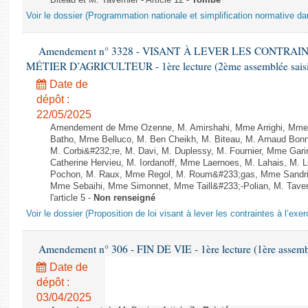
Biteau et M. Tavernier - Article 12 -
Tombé
Voir le dossier (Programmation nationale et simplification normative d
Amendement n° 3328 - VISANT À LEVER LES CONTRAI
MÉTIER D’AGRICULTEUR - 1ère lecture (2ème assemblée saisie
Date de
dépôt :
22/05/2025
Amendement de Mme Ozenne, M. Amirshahi, Mme Arrighi, Mme 
Batho, Mme Belluco, M. Ben Cheikh, M. Biteau, M. Arnaud Bonn
M. Corbi&#232;re, M. Davi, M. Duplessy, M. Fournier, Mme Gar
Catherine Hervieu, M. Iordanoff, Mme Laernoes, M. Lahais, M.
Pochon, M. Raux, Mme Regol, M. Roum&#233;gas, Mme Sandri
Mme Sebaihi, Mme Simonnet, Mme Taill&#233;-Polian, M. Tavern
l'article 5 -
Non renseigné
Voir le dossier (Proposition de loi visant à lever les contraintes à l’exer
Amendement n° 306 - FIN DE VIE - 1ère lecture (1ère assembl
Date de
dépôt :
03/04/2025