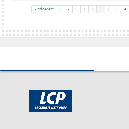
« précedent
1
2
3
4
5
6
7
8
9