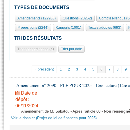
S'id
Présidence
Séance publique
Rôle et pouvoirs de l'Assemblée
Visiter l'Assemblée
TYPES DE DOCUMENTS
Fiches « Connaissance de l’Assemblée »
577 députés
Commissions et autres organes
Visite virtuelle du palais Bourbon
Amendements (122906)
Questions (20252)
Comptes-rendus (3
Organisation de l'Assemblée
Groupes politiques
Europe et International
Assister à une séance
Mot
Propositions (2244)
Rapports (1001)
Textes adoptés (693)
P
Présidence
Conférence des Présidents
Bureau
Collège des Ques
Élections législatives
Contrôle et évaluation
Accès des chercheurs à l’Assemblée
TRI DES RÉSULTATS
Congrès
Les évènements
S'inscrire
Trier par pertinence (X)
Trier par date
Pétitions
Statistiques et chiffres clés
Transparence et déontologie
Vous n'ave
Patrimoine
E
Documents de référence
« précedent
1
2
3
4
5
6
7
8
9
La Bibliothèque
( Constitution | Règlement de l'Assemblée ... )
Documents parlementaires
Les archives
Amendement n° 2090 - PLF POUR 2025 - 1ère lecture (1ère as
Projets de loi
Contacts et plan d'accès
Date de
Propositions de loi
Histoire
Photos libres de droit
dépôt :
Amendements
Juniors
06/11/2024
Textes adoptés
Amendement de M. Sabatou - Après l'article 60 -
Non renseigné
Anciennes législatures
Voir le dossier (Projet de loi de finances pour 2025)
Liens vers les sites publics
Rapports d'information