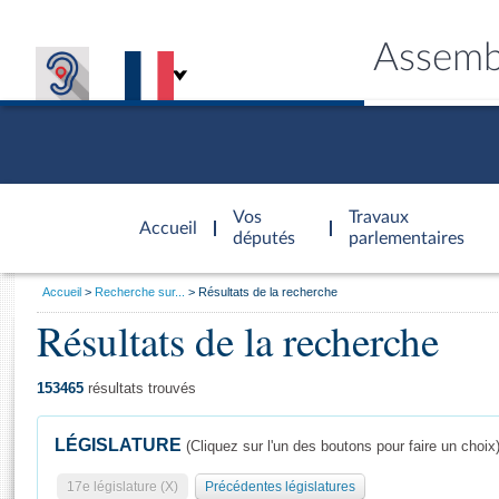
Assemb
Accèder à
la page
Vos
Travaux
Accueil
d'accueil
députés
parlementaires
Vous
Accueil
Recherche sur...
Résultats de la recherche
êtes
Résultats de la recherche
Général
ici
CONNEX
TRAVA
CONNA
DÉC
:
153465
résultats trouvés
LÉGISLATURE
(Cliquez sur l'un des boutons pour faire un choix
17e législature (X)
Précédentes législatures