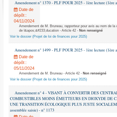
Rapports d'enquête
Amendement n° 1370 - PLF POUR 2025 - 1ère lecture (1ère as
Rapports législatifs
Date de
Rapports sur l'application des lois
dépôt :
04/11/2024
Baromètre de l’application des lois
Amendement de M. Bruneau, rapporteur pour avis au nom de la co
de l&apos;&#233;ducation - Article 42 -
Non renseigné
Dossiers législatifs
Voir le dossier (Projet de loi de finances pour 2025)
Budget et sécurité sociale
Questions écrites et orales
Amendement n° 1499 - PLF POUR 2025 - 1ère lecture (1ère as
Comptes rendus des débats
Date de
dépôt :
05/11/2024
Amendement de M. Bruneau - Article 42 -
Non renseigné
Voir le dossier (Projet de loi de finances pour 2025)
Amendement n° 4 - VISANT À CONVERTIR DES CENTR
COMBUSTIBLES MOINS ÉMETTEURS EN DIOXYDE DE 
UNE TRANSITION ÉCOLOGIQUE PLUS JUSTE SOCIALEMENT 
assemblée saisie) - n° 1173
Date de