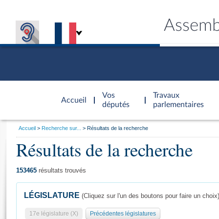
Assemb
Accèder à
la page
Vos
Travaux
Accueil
d'accueil
députés
parlementaires
Vous
Accueil
Recherche sur...
Résultats de la recherche
êtes
Résultats de la recherche
Général
ici
CONNEX
TRAVA
CONNA
DÉC
:
153465
résultats trouvés
LÉGISLATURE
(Cliquez sur l'un des boutons pour faire un choix
17e législature (X)
Précédentes législatures