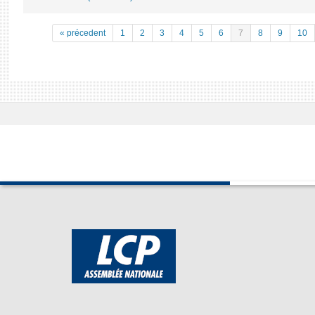
« précedent
1
2
3
4
5
6
7
8
9
10