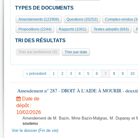
S'id
Présidence
Séance publique
Rôle et pouvoirs de l'Assemblée
Visiter l'Assemblée
TYPES DE DOCUMENTS
Fiches « Connaissance de l’Assemblée »
577 députés
Commissions et autres organes
Visite virtuelle du palais Bourbon
Amendements (122906)
Questions (20252)
Comptes-rendus (3
Organisation de l'Assemblée
Groupes politiques
Europe et International
Assister à une séance
Mot
Propositions (2244)
Rapports (1001)
Textes adoptés (693)
P
Présidence
Conférence des Présidents
Bureau
Collège des Ques
Élections législatives
Contrôle et évaluation
Accès des chercheurs à l’Assemblée
TRI DES RÉSULTATS
Congrès
Les évènements
S'inscrire
Trier par pertinence (X)
Trier par date
Pétitions
Statistiques et chiffres clés
Transparence et déontologie
Vous n'ave
Patrimoine
E
Documents de référence
« précedent
1
2
3
4
5
6
7
8
9
10
La Bibliothèque
( Constitution | Règlement de l'Assemblée ... )
Documents parlementaires
Les archives
Amendement n° 287 - DROIT À L'AIDE À MOURIR - deuxième
Projets de loi
Contacts et plan d'accès
Date de
Propositions de loi
Histoire
Photos libres de droit
dépôt :
Amendements
Juniors
10/02/2026
Textes adoptés
Amendement de M. Bazin, Mme Bazin-Malgras, M. Duparay et Mm
Anciennes législatures
soutenu
Liens vers les sites publics
Voir le dossier (Fin de vie)
Rapports d'information