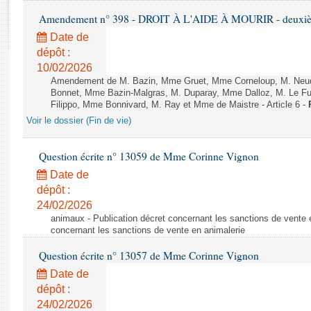
Rapports d'enquête
Amendement n° 398 - DROIT À L'AIDE À MOURIR - deuxième
Rapports législatifs
Date de
Rapports sur l'application des lois
dépôt :
Baromètre de l’application des lois
10/02/2026
Amendement de M. Bazin, Mme Gruet, Mme Corneloup, M. Neude
Bonnet, Mme Bazin-Malgras, M. Duparay, Mme Dalloz, M. Le Fur
Dossiers législatifs
Filippo, Mme Bonnivard, M. Ray et Mme de Maistre - Article 6 -
Budget et sécurité sociale
Voir le dossier (Fin de vie)
Questions écrites et orales
Comptes rendus des débats
Question écrite n° 13059 de Mme Corinne Vignon
Date de
dépôt :
24/02/2026
animaux - Publication décret concernant les sanctions de vente e
concernant les sanctions de vente en animalerie
Question écrite n° 13057 de Mme Corinne Vignon
Date de
dépôt :
24/02/2026