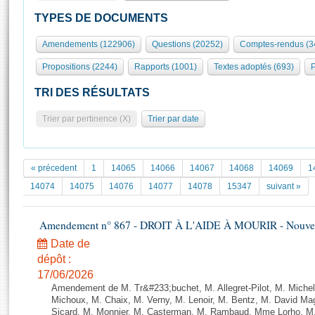
S'id
Présidence
Séance publique
Rôle et pouvoirs de l'Assemblée
Visiter l'Assemblée
TYPES DE DOCUMENTS
Fiches « Connaissance de l’Assemblée »
577 députés
Commissions et autres organes
Visite virtuelle du palais Bourbon
Amendements (122906)
Questions (20252)
Comptes-rendus (3
Organisation de l'Assemblée
Groupes politiques
Europe et International
Assister à une séance
Mot
Propositions (2244)
Rapports (1001)
Textes adoptés (693)
P
Présidence
Conférence des Présidents
Bureau
Collège des Ques
Élections législatives
Contrôle et évaluation
Accès des chercheurs à l’Assemblée
TRI DES RÉSULTATS
Congrès
Les évènements
S'inscrire
Trier par pertinence (X)
Trier par date
Pétitions
Statistiques et chiffres clés
Transparence et déontologie
Vous n'ave
Patrimoine
E
Documents de référence
« précedent
1
14065
14066
14067
14068
14069
1
La Bibliothèque
( Constitution | Règlement de l'Assemblée ... )
Documents parlementaires
14074
14075
14076
14077
14078
15347
suivant »
Les archives
Projets de loi
Contacts et plan d'accès
Amendement n° 867 - DROIT À L'AIDE À MOURIR - Nouvelle
Propositions de loi
Histoire
Photos libres de droit
Amendements
Date de
Juniors
dépôt :
Textes adoptés
Anciennes législatures
17/06/2026
Amendement de M. Tr&#233;buchet, M. Allegret-Pilot, M. Michel
Liens vers les sites publics
Rapports d'information
Michoux, M. Chaix, M. Verny, M. Lenoir, M. Bentz, M. David M
Sicard, M. Monnier, M. Casterman, M. Rambaud, Mme Lorho, M