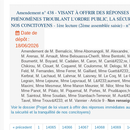
Amendement n° 438 - VISANT À OFFRIR DES RÉPONS
PHÉNOMÈNES TROUBLANT L’ORDRE PUBLIC, LA SÉCUR
NOS CONCITOYENS - 1ère lecture (2ème assemblée saisie) - n
Date de
dépôt :
18/06/2026
Amendement de M. Bernalicis, Mme Abomangoli, M. Alexandre
M. Arenas, M. Arnault, Mme Belouassa-Cherifi, Mme Bentorki, 
Boumertit, M. Boyard, M. Cadalen, M. Caron, M. Carri&#232;re
Chikirou, M. Clouet, M. Coquerel, M. Coulomme, M. Delogu, M
Feld, M. Fernandes, Mme Ferrer, M. Gaillard, Mme Guett&#23
Kerbrat, M. Lachaud, M. Lahmar, M. Laisney, M. Le Coq, M. Le
Legrain, Mme Lejeune, Mme Lepvraud, M. L&#233;aument, Mme
Maximi, Mme Mesmeur, Mme Manon Meunier, M. Nilor, Mme N
Mme Panot, M. Pilato, M. Piquemal, M. Portes, M. Prud&apos;h
M. Saintoul, Mme Soudais, Mme Stambach-Terrenoir, M. Aur&#2
Tavel, Mme Trouv&#233; et M. Vannier - Article 9 -
Non renseig
Voir le dossier (Projet de loi visant à offrir des réponses immédiates a
la sécurité et la tranquillité de nos concitoyens)
« précedent
1
14065
14066
14067
14068
14069
1