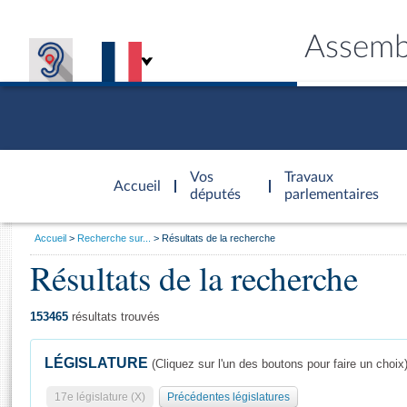
Assemb
Accèder à
la page
Vos
Travaux
Accueil
d'accueil
députés
parlementaires
Vous
Accueil
Recherche sur...
Résultats de la recherche
êtes
Résultats de la recherche
Général
ici
CONNEX
TRAVA
CONNA
DÉC
:
153465
résultats trouvés
LÉGISLATURE
(Cliquez sur l'un des boutons pour faire un choix
17e législature (X)
Précédentes législatures