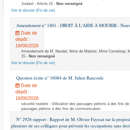
Rapports d'enquête
Joubert - Article 15 -
Non renseigné
Rapports législatifs
Voir le dossier (Fin de vie)
Rapports sur l'application des lois
Baromètre de l’application des lois
Amendement n° 1401 - DROIT À L'AIDE À MOURIR - Nouvell
Date de
dépôt :
Dossiers législatifs
18/06/2026
Budget et sécurité sociale
Amendement de M. Neuder, Mme de Maistre, Mme Corneloup, M. 
Questions écrites et orales
15 -
Non renseigné
Comptes rendus des débats
Voir le dossier (Fin de vie)
Question écrite n° 16084 de M. Julien Rancoule
Date de
dépôt :
16/06/2026
sécurité routière - Utilisation des passages piétons à des fins d
passages piétons à des fins de communication
N° 2926 rapport - Rapport de M. Olivier Fayssat sur la proposit
plusieurs de ses collègues pour prévenir les occupations sans droit