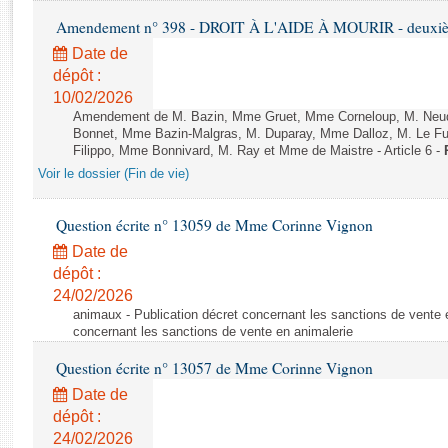
Rapports d'enquête
Amendement n° 398 - DROIT À L'AIDE À MOURIR - deuxième
Rapports législatifs
Date de
Rapports sur l'application des lois
dépôt :
Baromètre de l’application des lois
10/02/2026
Amendement de M. Bazin, Mme Gruet, Mme Corneloup, M. Neude
Bonnet, Mme Bazin-Malgras, M. Duparay, Mme Dalloz, M. Le Fur
Dossiers législatifs
Filippo, Mme Bonnivard, M. Ray et Mme de Maistre - Article 6 -
Budget et sécurité sociale
Voir le dossier (Fin de vie)
Questions écrites et orales
Comptes rendus des débats
Question écrite n° 13059 de Mme Corinne Vignon
Date de
dépôt :
24/02/2026
animaux - Publication décret concernant les sanctions de vente e
concernant les sanctions de vente en animalerie
Question écrite n° 13057 de Mme Corinne Vignon
Date de
dépôt :
24/02/2026