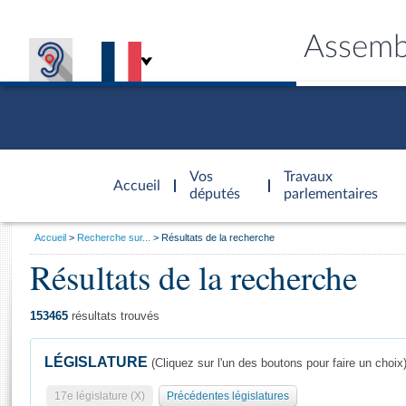
Assemb
Accèder à
la page
Vos
Travaux
Accueil
d'accueil
députés
parlementaires
Vous
Accueil
Recherche sur...
Résultats de la recherche
êtes
Résultats de la recherche
Général
ici
CONNEX
TRAVA
CONNA
DÉC
:
153465
résultats trouvés
LÉGISLATURE
(Cliquez sur l'un des boutons pour faire un choix
17e législature (X)
Précédentes législatures