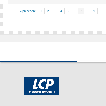
« précedent
1
2
3
4
5
6
7
8
9
10