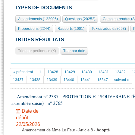
S'id
Présidence
Séance publique
Rôle et pouvoirs de l'Assemblée
Visiter l'Assemblée
TYPES DE DOCUMENTS
Fiches « Connaissance de l’Assemblée »
577 députés
Commissions et autres organes
Visite virtuelle du palais Bourbon
Amendements (122906)
Questions (20252)
Comptes-rendus (3
Organisation de l'Assemblée
Groupes politiques
Europe et International
Assister à une séance
Mot
Propositions (2244)
Rapports (1001)
Textes adoptés (693)
P
Présidence
Conférence des Présidents
Bureau
Collège des Ques
Élections législatives
Contrôle et évaluation
Accès des chercheurs à l’Assemblée
TRI DES RÉSULTATS
Congrès
Les évènements
S'inscrire
Trier par pertinence (X)
Trier par date
Pétitions
Statistiques et chiffres clés
Transparence et déontologie
Vous n'ave
Patrimoine
E
Documents de référence
« précedent
1
13428
13429
13430
13431
13432
1
La Bibliothèque
( Constitution | Règlement de l'Assemblée ... )
Documents parlementaires
13437
13438
13439
13440
13441
15347
suivant »
Les archives
Projets de loi
Contacts et plan d'accès
Amendement n° 2387 - PROTECTION ET SOUVERAINETÉ AG
Propositions de loi
Histoire
assemblée saisie) - n° 2765
Photos libres de droit
Amendements
Juniors
Date de
Textes adoptés
Anciennes législatures
dépôt :
22/05/2026
Liens vers les sites publics
Rapports d'information
Amendement de Mme Le Feur - Article 8 -
Adopté