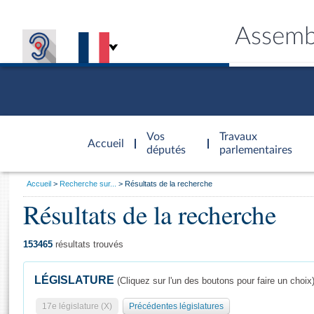
Assemb
Accèder à
la page
Vos
Travaux
Accueil
d'accueil
députés
parlementaires
Vous
Accueil
Recherche sur...
Résultats de la recherche
êtes
Résultats de la recherche
Général
ici
CONNEX
TRAVA
CONNA
DÉC
:
153465
résultats trouvés
LÉGISLATURE
(Cliquez sur l'un des boutons pour faire un choix
17e législature (X)
Précédentes législatures