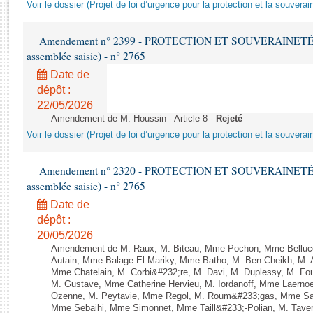
Rapports d'enquête
Voir le dossier (Projet de loi d’urgence pour la protection et la souverai
Rapports législatifs
Rapports sur l'application des lois
Amendement n° 2399 - PROTECTION ET SOUVERAINETÉ AG
assemblée saisie) - n° 2765
Baromètre de l’application des lois
Date de
dépôt :
Dossiers législatifs
22/05/2026
Budget et sécurité sociale
Amendement de M. Houssin - Article 8 -
Rejeté
Questions écrites et orales
Voir le dossier (Projet de loi d’urgence pour la protection et la souverai
Comptes rendus des débats
Amendement n° 2320 - PROTECTION ET SOUVERAINETÉ AG
assemblée saisie) - n° 2765
Date de
dépôt :
20/05/2026
Amendement de M. Raux, M. Biteau, Mme Pochon, Mme Belluco
Autain, Mme Balage El Mariky, Mme Batho, M. Ben Cheikh, M. 
Mme Chatelain, M. Corbi&#232;re, M. Davi, M. Duplessy, M. Fou
M. Gustave, Mme Catherine Hervieu, M. Iordanoff, Mme Laerno
Ozenne, M. Peytavie, Mme Regol, M. Roum&#233;gas, Mme San
Mme Sebaihi, Mme Simonnet, Mme Taill&#233;-Polian, M. Taverni