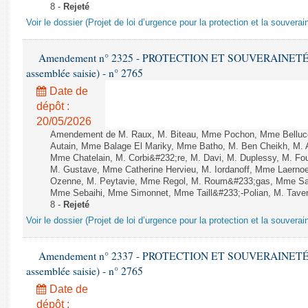
8 -
Rejeté
Voir le dossier (Projet de loi d’urgence pour la protection et la souverai
Amendement n° 2325 - PROTECTION ET SOUVERAINETÉ AG
assemblée saisie) - n° 2765
Date de
dépôt :
20/05/2026
Amendement de M. Raux, M. Biteau, Mme Pochon, Mme Belluco
Autain, Mme Balage El Mariky, Mme Batho, M. Ben Cheikh, M. 
Mme Chatelain, M. Corbi&#232;re, M. Davi, M. Duplessy, M. Fou
M. Gustave, Mme Catherine Hervieu, M. Iordanoff, Mme Laerno
Ozenne, M. Peytavie, Mme Regol, M. Roum&#233;gas, Mme San
Mme Sebaihi, Mme Simonnet, Mme Taill&#233;-Polian, M. Taverni
8 -
Rejeté
Voir le dossier (Projet de loi d’urgence pour la protection et la souverai
Amendement n° 2337 - PROTECTION ET SOUVERAINETÉ AG
assemblée saisie) - n° 2765
Date de
dépôt :