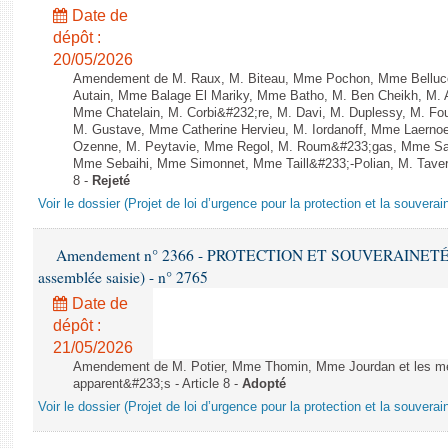
Date de
dépôt :
20/05/2026
Amendement de M. Raux, M. Biteau, Mme Pochon, Mme Belluco
Autain, Mme Balage El Mariky, Mme Batho, M. Ben Cheikh, M. 
Mme Chatelain, M. Corbi&#232;re, M. Davi, M. Duplessy, M. Fou
M. Gustave, Mme Catherine Hervieu, M. Iordanoff, Mme Laerno
Ozenne, M. Peytavie, Mme Regol, M. Roum&#233;gas, Mme San
Mme Sebaihi, Mme Simonnet, Mme Taill&#233;-Polian, M. Taverni
8 -
Rejeté
Voir le dossier (Projet de loi d’urgence pour la protection et la souverai
Amendement n° 2366 - PROTECTION ET SOUVERAINETÉ AG
assemblée saisie) - n° 2765
Date de
dépôt :
21/05/2026
Amendement de M. Potier, Mme Thomin, Mme Jourdan et les me
apparent&#233;s - Article 8 -
Adopté
Voir le dossier (Projet de loi d’urgence pour la protection et la souverai