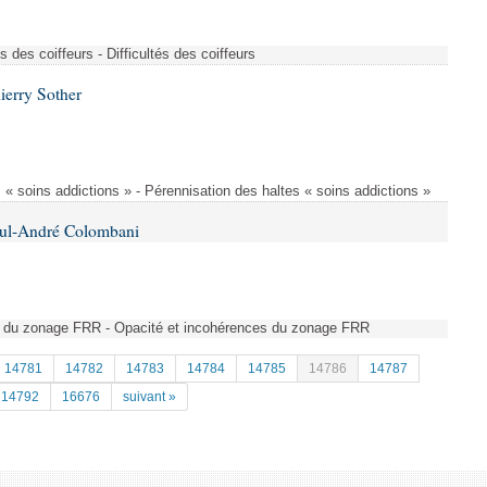
s des coiffeurs - Difficultés des coiffeurs
ierry Sother
 « soins addictions » - Pérennisation des haltes « soins addictions »
aul-André Colombani
ces du zonage FRR - Opacité et incohérences du zonage FRR
14781
14782
14783
14784
14785
14786
14787
14792
16676
suivant »