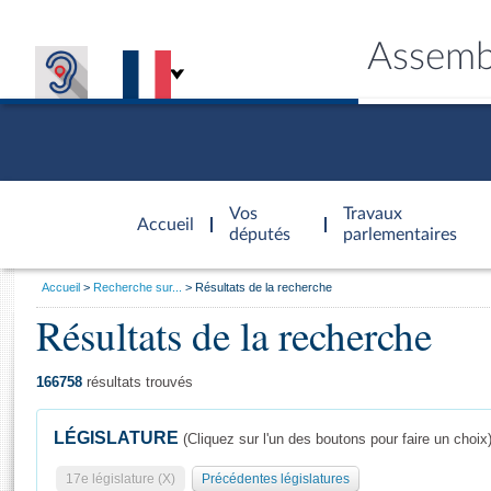
Assemb
Accèder à
la page
Vos
Travaux
Accueil
d'accueil
députés
parlementaires
Vous
Accueil
Recherche sur...
Résultats de la recherche
êtes
Résultats de la recherche
Général
ici
CONNEX
TRAVA
CONNA
DÉC
:
166758
résultats trouvés
LÉGISLATURE
(Cliquez sur l'un des boutons pour faire un choix
17e législature (X)
Précédentes législatures