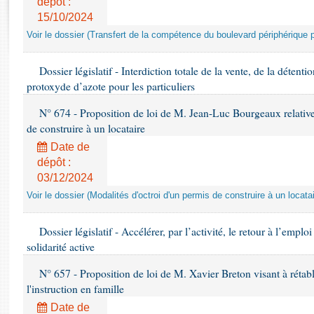
dépôt :
Rapports d'enquête
15/10/2024
Rapports législatifs
Voir le dossier (Transfert de la compétence du boulevard périphérique p
Rapports sur l'application des lois
Baromètre de l’application des lois
Dossier législatif - Interdiction totale de la vente, de la déten
protoxyde d’azote pour les particuliers
Dossiers législatifs
N° 674 - Proposition de loi de M. Jean-Luc Bourgeaux relative
Budget et sécurité sociale
de construire à un locataire
Questions écrites et orales
Date de
Comptes rendus des débats
dépôt :
03/12/2024
Voir le dossier (Modalités d'octroi d'un permis de construire à un locatai
Dossier législatif - Accélérer, par l’activité, le retour à l’empl
solidarité active
N° 657 - Proposition de loi de M. Xavier Breton visant à rétabl
l'instruction en famille
Date de