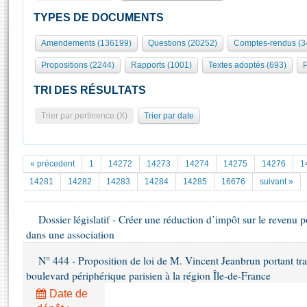
S'id
Présidence
Séance publique
Rôle et pouvoirs de l'Assemblée
Visiter l'Assemblée
TYPES DE DOCUMENTS
Fiches « Connaissance de l’Assemblée »
577 députés
Commissions et autres organes
Visite virtuelle du palais Bourbon
Amendements (136199)
Questions (20252)
Comptes-rendus (3
Organisation de l'Assemblée
Groupes politiques
Europe et International
Assister à une séance
Mot
Propositions (2244)
Rapports (1001)
Textes adoptés (693)
P
Présidence
Conférence des Présidents
Bureau
Collège des Ques
Élections législatives
Contrôle et évaluation
Accès des chercheurs à l’Assemblée
TRI DES RÉSULTATS
Congrès
Les évènements
S'inscrire
Trier par pertinence (X)
Trier par date
Pétitions
Statistiques et chiffres clés
Transparence et déontologie
Vous n'ave
Patrimoine
E
Documents de référence
« précedent
1
14272
14273
14274
14275
14276
1
La Bibliothèque
( Constitution | Règlement de l'Assemblée ... )
Documents parlementaires
14281
14282
14283
14284
14285
16676
suivant »
Les archives
Projets de loi
Contacts et plan d'accès
Dossier législatif - Créer une réduction d’impôt sur le revenu p
Propositions de loi
Histoire
dans une association
Photos libres de droit
Amendements
Juniors
Textes adoptés
N° 444 - Proposition de loi de M. Vincent Jeanbrun portant tr
Anciennes législatures
boulevard périphérique parisien à la région Île-de-France
Liens vers les sites publics
Rapports d'information
Date de